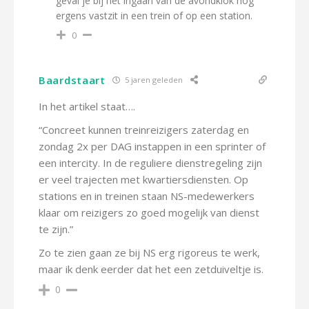
geval je bij het ingaan van de avondklok nog
ergens vastzit in een trein of op een station.
0
Baardstaart
5 jaren geleden
In het artikel staat….
“Concreet kunnen treinreizigers zaterdag en
zondag 2x per DAG instappen in een sprinter of
een intercity. In de reguliere dienstregeling zijn
er veel trajecten met kwartiersdiensten. Op
stations en in treinen staan NS-medewerkers
klaar om reizigers zo goed mogelijk van dienst
te zijn.”
Zo te zien gaan ze bij NS erg rigoreus te werk,
maar ik denk eerder dat het een zetduiveltje is.
0