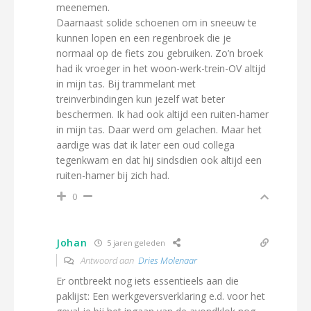
meenemen.
Daarnaast solide schoenen om in sneeuw te
kunnen lopen en een regenbroek die je
normaal op de fiets zou gebruiken. Zo’n broek
had ik vroeger in het woon-werk-trein-OV altijd
in mijn tas. Bij trammelant met
treinverbindingen kun jezelf wat beter
beschermen. Ik had ook altijd een ruiten-hamer
in mijn tas. Daar werd om gelachen. Maar het
aardige was dat ik later een oud collega
tegenkwam en dat hij sindsdien ook altijd een
ruiten-hamer bij zich had.
0
Johan
5 jaren geleden
Antwoord aan
Dries Molenaar
Er ontbreekt nog iets essentieels aan die
paklijst: Een werkgeversverklaring e.d. voor het