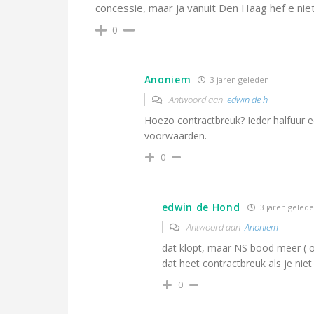
concessie, maar ja vanuit Den Haag hef e nie
0
Anoniem
3 jaren geleden
Antwoord aan
edwin de h
Hoezo contractbreuk? Ieder halfuur ee
voorwaarden.
0
edwin de Hond
3 jaren geled
Antwoord aan
Anoniem
dat klopt, maar NS bood meer ( 
dat heet contractbreuk als je nie
0