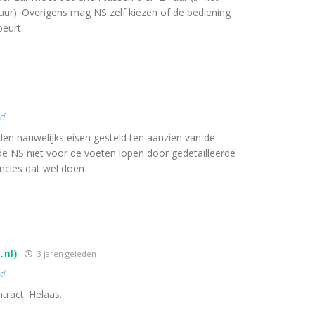
uur). Overigens mag NS zelf kiezen of de bediening
beurt.
nd
den nauwelijks eisen gesteld ten aanzien van de
ilde NS niet voor de voeten lopen door gedetailleerde
incies dat wel doen
.nl)
3 jaren geleden
nd
tract. Helaas.