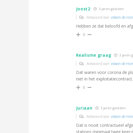
Joost2
3 jaren geleden
Antwoord aan
edwin de Ho
Hebben ze dat beloofd en af
0
Realisme graag
3 jaren 
Antwoord aan
edwin de Ho
Dat waren voor corona de pla
niet in het exploitatiecontract.
0
Juriaan
3 jaren geleden
Antwoord aan
edwin de Ho
Dat is nooit contractueel afg
stations minimaal twee keer p