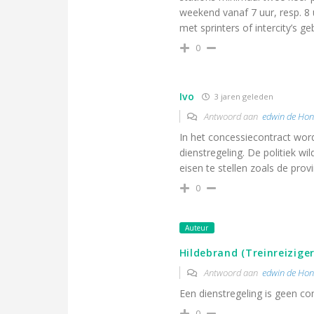
weekend vanaf 7 uur, resp. 8 
met sprinters of intercity’s ge
0
Ivo
3 jaren geleden
Antwoord aan
edwin de Ho
In het concessiecontract wor
dienstregeling. De politiek w
eisen te stellen zoals de prov
0
Auteur
Hildebrand (Treinreiziger
Antwoord aan
edwin de Ho
Een dienstregeling is geen con
0