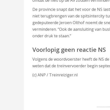
omdat de files op de A9 zouden verminder
De provincie snapt dat het voor de NS last
niet terugbrengen van de spitsintercity 
gedeputeerde Jeroen Olthof noemt de snel
verminderen. “Ook de aansluiting van bus
onder druk te staan.”
Voorlopig geen reactie NS
Volgens de woordvoerster heeft de NS de 
weten dat de treinvervoerder begin septem
(c) ANP / Treinreiziger.nl