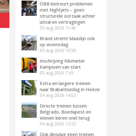
ÖBB betreurt problemen
met Nightjets – geen
structurele oorzaak achter
k
uitval en vertragingen
05 aug 2026
11:46
Brand stremt Maaslijn ook
op woensdag
05 aug 2026
10:58
Inschrijving Kilometer
Kampioen van start
05 aug 2026
7:45
Extra en langere treinen
naar Brabantsedag in Heeze
04 aug 2026
14:02
Directe treinen tussen
Belgrado, Boedapest en
Wenen keren snel terug
04 aug 2026
12:32
Ook dinsdag geen treinen