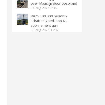
over Maaslijn door bosbrand
04 aug 2026
8:36
Ruim 390.000 mensen
schaften goedkoop NS-
abonnement aan
03 aug 2026
17:32