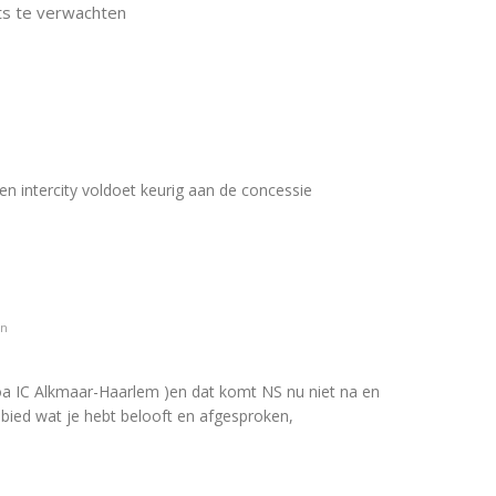
ts te verwachten
n intercity voldoet keurig aan de concessie
en
oa IC Alkmaar-Haarlem )en dat komt NS nu niet na en
t bied wat je hebt belooft en afgesproken,