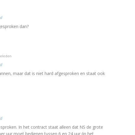
nd
gesproken dan?
geleden
nd
nnen, maar dat is niet hard afgesproken en staat ook
nd
esproken. In het contract staat alleen dat NS de grote
er uur moet bedienen tussen 6 en 24 uur (in het