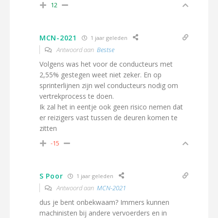
12
MCN-2021
1 jaar geleden
Antwoord aan
Bestse
Volgens was het voor de conducteurs met
2,55% gestegen weet niet zeker. En op
sprinterlijnen zijn wel conducteurs nodig om
vertrekprocess te doen.
Ik zal het in eentje ook geen risico nemen dat
er reizigers vast tussen de deuren komen te
zitten
-15
S Poor
1 jaar geleden
Antwoord aan
MCN-2021
dus je bent onbekwaam? Immers kunnen
machinisten bij andere vervoerders en in