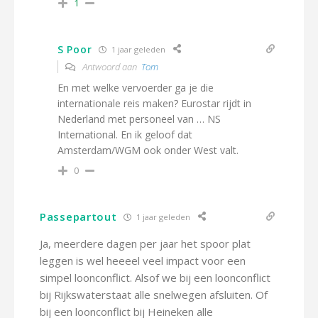
1
S Poor
1 jaar geleden
Antwoord aan
Tom
En met welke vervoerder ga je die
internationale reis maken? Eurostar rijdt in
Nederland met personeel van … NS
International. En ik geloof dat
Amsterdam/WGM ook onder West valt.
0
Passepartout
1 jaar geleden
Ja, meerdere dagen per jaar het spoor plat
leggen is wel heeeel veel impact voor een
simpel loonconflict. Alsof we bij een loonconflict
bij Rijkswaterstaat alle snelwegen afsluiten. Of
bij een loonconflict bij Heineken alle