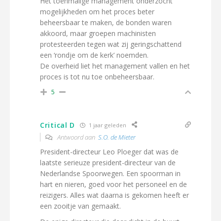
Het toenmalige management onderzocht
mogelijkheden om het proces beter
beheersbaar te maken, de bonden waren
akkoord, maar groepen machinisten
protesteerden tegen wat zij geringschattend
een ‘rondje om de kerk’ noemden.
De overheid liet het management vallen en het
proces is tot nu toe onbeheersbaar.
5
Critical D
1 jaar geleden
Antwoord aan
S.O. de Mieter
President-directeur Leo Ploeger dat was de
laatste serieuze president-directeur van de
Nederlandse Spoorwegen. Een spoorman in
hart en nieren, goed voor het personeel en de
reizigers. Alles wat daarna is gekomen heeft er
een zooitje van gemaakt.