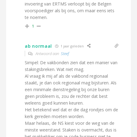
invoering van ERTMS verloopt bij de Belgen
voorspoediger als bij ons, om maar eens iets
te noemen.
1
ab normaal
1 jaar geleden
Antwoord aan
Steef
Simpel: De vakbonden zien dat een manier van
stakingsbreken. Wat niet mag.
Al vraag ik mij af als de vakbond regionaal
staakt, je dan ook regionaal mag bijsturen. Als
een minimale dienstregeling bij onze buren
geen probleem is, zou de rechter dat best
weleens goed kunnen keuren.
Het betekend wel dat er die dag rondjes om de
kerk gereden moeten worden.
Maar helaas, de NS kiest voor de weg van de
minste weerstand. Staken is overmacht, dus is
het makkelijker om je code business niet te