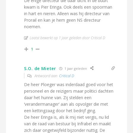
De enige directeur die daar dicht in de buurt
kwam is Pier Eringa. Ook deels een spoorman
in hart en nieren. Alleen was hij directeur van
Prorail en kan je hem geen NS directeur
noemen.
Laatst bewerkt op 1 jaar geleden door Critical D
1
S.O. de Mieter
1 jaar geleden
Antwoord aan
Critical D
De heer Ploeger was inderdaad goed voor het
personeel en de reizigers maar politici dachten
daar het hunne van. Zij stelden een
‘verandermanager’ aan als opvolger die met
een kettingzaag door het bedrijf ging.
De heer Eringa is, als ik mij niet vergis, nu lid
van de raad van bestuur bij Infrabel en maakt
zich daar ongetwijfeld bijzonder nuttig. De