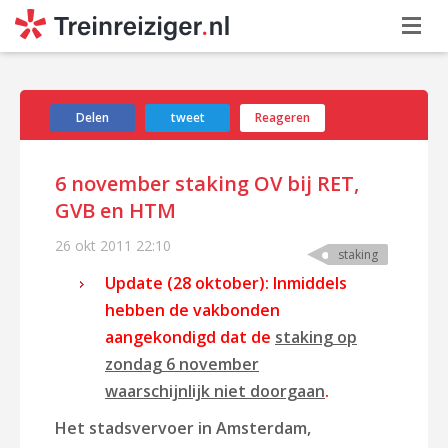
Delen
tweet
Reageren
6 november staking OV bij RET,
GVB en HTM
26 okt 2011
22:10
staking
Update (28 oktober): Inmiddels
hebben de vakbonden
aangekondigd dat de
staking op
zondag 6 november
waarschijnlijk niet doorgaan
.
Het stadsvervoer in Amsterdam,