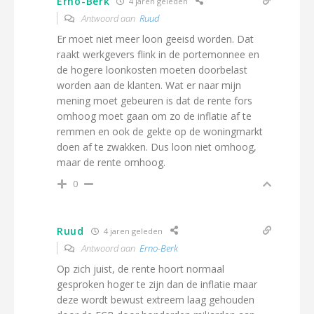
Erno-Berk
4 jaren geleden
Antwoord aan
Ruud
Er moet niet meer loon geeisd worden. Dat
raakt werkgevers flink in de portemonnee en
de hogere loonkosten moeten doorbelast
worden aan de klanten. Wat er naar mijn
mening moet gebeuren is dat de rente fors
omhoog moet gaan om zo de inflatie af te
remmen en ook de gekte op de woningmarkt
doen af te zwakken. Dus loon niet omhoog,
maar de rente omhoog.
0
Ruud
4 jaren geleden
Antwoord aan
Erno-Berk
Op zich juist, de rente hoort normaal
gesproken hoger te zijn dan de inflatie maar
deze wordt bewust extreem laag gehouden