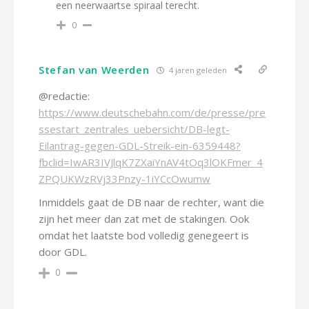
een neerwaartse spiraal terecht.
0
Stefan van Weerden
4 jaren geleden
@redactie:
https://www.deutschebahn.com/de/presse/pre
ssestart_zentrales_uebersicht/DB-legt-
Eilantrag-gegen-GDL-Streik-ein-6359448?
fbclid=IwAR3IVJlqK7ZXaiYnAV4tOq3lOKFmer_4
ZPQUKWzRVj33Pnzy-1iYCcOwumw
Inmiddels gaat de DB naar de rechter, want die
zijn het meer dan zat met de stakingen. Ook
omdat het laatste bod volledig genegeert is
door GDL.
0