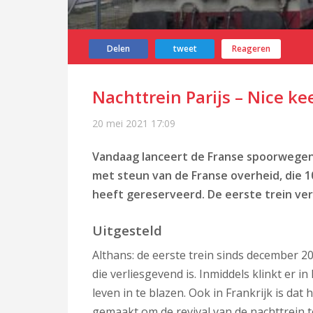
Delen
tweet
Reageren
Nachttrein Parijs – Nice kee
20 mei 2021
17:09
Vandaag lanceert de Franse spoorwegen al
met steun van de Franse overheid, die 1
heeft gereserveerd. De eerste trein vert
Uitgesteld
Althans: de eerste trein sinds december 2
die verliesgevend is. Inmiddels klinkt er 
leven in te blazen. Ook in Frankrijk is da
gemaakt om de revival van de nachttrein t