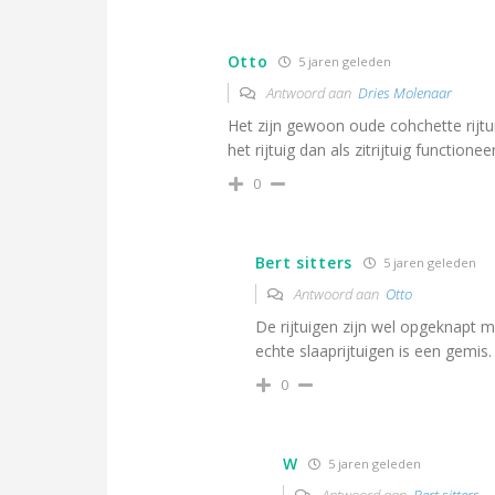
Otto
5 jaren geleden
Antwoord aan
Dries Molenaar
Het zijn gewoon oude cohchette rijtu
het rijtuig dan als zitrijtuig functioneer
0
Bert sitters
5 jaren geleden
Antwoord aan
Otto
De rijtuigen zijn wel opgeknapt 
echte slaaprijtuigen is een gemis.
0
W
5 jaren geleden