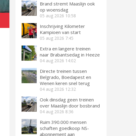
Brand stremt Maaslijn ook
op woensdag
05 aug 2026
10:58
k
Inschrijving Kilometer
Kampioen van start
05 aug 2026
7:45
Extra en langere treinen
naar Brabantsedag in Heeze
04 aug 2026
14:02
Directe treinen tussen
Belgrado, Boedapest en
Wenen keren snel terug
04 aug 2026
12:32
Ook dinsdag geen treinen
over Maaslijn door bosbrand
04 aug 2026
8:36
Ruim 390.000 mensen
schaften goedkoop NS-
abonnement aan