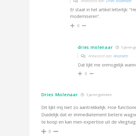
Antwoord aan
Dries Molenaar
Er staat in het artikel letterlijk:
moderniseren”.
0
dries molenaar
5 jaren 
Antwoord aan
Anoniem
Dat lijkt me onmogelijk wann
0
Dries Molenaar
5 jaren geleden
Dit lijkt mij niet zo aantrekkelijk. Hoe funct
Duidelijk dat er immediatement betere wag
te koop en kan men expertise uit de vliegtu
0