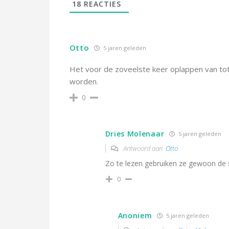
18
REACTIES
Otto
5 jaren geleden
Het voor de zoveelste keer oplappen van tota
worden.
0
Dries Molenaar
5 jaren geleden
Antwoord aan
Otto
Zo te lezen gebruiken ze gewoon de 
0
Anoniem
5 jaren geleden