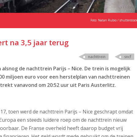
Foto: Natan Rubio / shutterstoc
rt na 3,5 jaar terug
nachttrein
sncf
snog de nachttrein Parijs – Nice. De trein is mogelijk
00 miljoen euro voor een herstelplan van nachttreinen
rekt vanavond om 20:52 uur uit Paris Austerlitz.
017, toen werd de nachttrein Parijs – Nice geschrapt omdat
in Europa een steeds luidere roep om de nachttrein nieuw
t hoorbaar. De Franse overheid heeft daarop budget vrij
e financieren. Het geld wordt mede gebruikt om de treinen