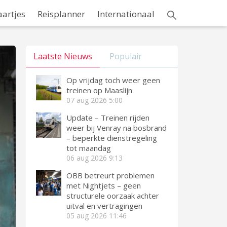
aartjes
Reisplanner
Internationaal
Laatste Nieuws
Populair
Op vrijdag toch weer geen
treinen op Maaslijn
07 aug 2026
5:00
Update – Treinen rijden
weer bij Venray na bosbrand
– beperkte dienstregeling
tot maandag
06 aug 2026
9:13
ÖBB betreurt problemen
met Nightjets – geen
structurele oorzaak achter
uitval en vertragingen
05 aug 2026
11:46