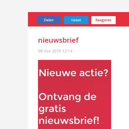
Delen
tweet
Reageren
nieuwsbrief
08 nov 2016
12:14