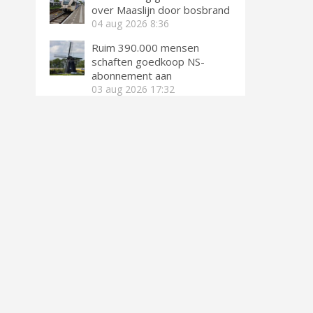
over Maaslijn door bosbrand
04 aug 2026
8:36
Ruim 390.000 mensen
schaften goedkoop NS-
abonnement aan
03 aug 2026
17:32