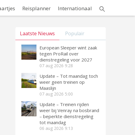
aartjes
Reisplanner
Internationaal
Laatste Nieuws
Populair
European Sleeper wint zaak
tegen ProRail over
dienstregeling voor 2027
07 aug 2026
9:28
Update – Tot maandag toch
weer geen treinen op
Maaslijn
07 aug 2026
5:00
Update – Treinen rijden
weer bij Venray na bosbrand
– beperkte dienstregeling
tot maandag
06 aug 2026
9:13