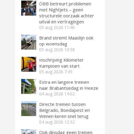
ÖBB betreurt problemen
met Nightjets – geen
structurele oorzaak achter
uitval en vertragingen
05 aug 2026
11:46
Brand stremt Maaslijn ook
op woensdag
05 aug 2026
10:58
Inschrijving Kilometer
Kampioen van start
05 aug 2026
7:45
Extra en langere treinen
naar Brabantsedag in Heeze
04 aug 2026
14:02
Directe treinen tussen
Belgrado, Boedapest en
Wenen keren snel terug
04 aug 2026
12:32
Ook dinsdag geen treinen