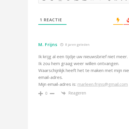
1
REACTIE
M. Frijns
8 jaren geleden
Ik krijg al een tijdje uw nieuwsbrief niet meer.
Ik zou hem graag weer willen ontvangen.
Waarschijnlijk heeft het te maken met mijn n
email-adres.
Mijn email-adres is:
marleen.frijns@gmail.com
Reageren
0