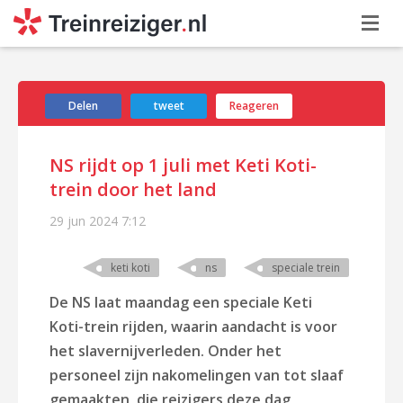
Delen
tweet
Reageren
NS rijdt op 1 juli met Keti Koti-
trein door het land
29 jun 2024
7:12
keti koti
ns
speciale trein
De NS laat maandag een speciale Keti
Koti-trein rijden, waarin aandacht is voor
het slavernijverleden. Onder het
personeel zijn nakomelingen van tot slaaf
gemaakten, die reizigers deze dag