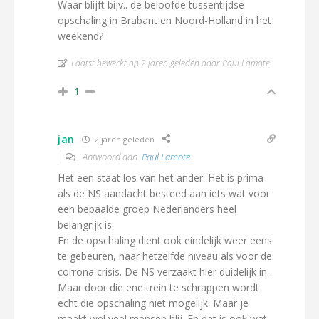
Waar blijft bijv.. de beloofde tussentijdse
opschaling in Brabant en Noord-Holland in het
weekend?
Laatst bewerkt op 2 jaren geleden door Paul Lamote
1
jan
2 jaren geleden
Antwoord aan
Paul Lamote
Het een staat los van het ander. Het is prima
als de NS aandacht besteed aan iets wat voor
een bepaalde groep Nederlanders heel
belangrijk is.
En de opschaling dient ook eindelijk weer eens
te gebeuren, naar hetzelfde niveau als voor de
corrona crisis. De NS verzaakt hier duidelijk in.
Maar door die ene trein te schrappen wordt
echt die opschaling niet mogelijk. Maar je
maakt wel veel mensen blij. En dat is ook wat