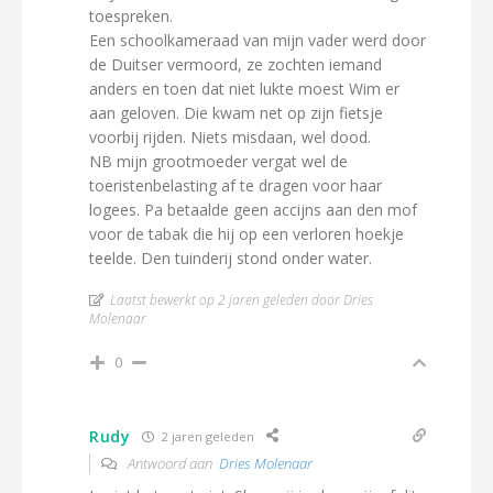
toespreken.
Een schoolkameraad van mijn vader werd door
de Duitser vermoord, ze zochten iemand
anders en toen dat niet lukte moest Wim er
aan geloven. Die kwam net op zijn fietsje
voorbij rijden. Niets misdaan, wel dood.
NB mijn grootmoeder vergat wel de
toeristenbelasting af te dragen voor haar
logees. Pa betaalde geen accijns aan den mof
voor de tabak die hij op een verloren hoekje
teelde. Den tuinderij stond onder water.
Laatst bewerkt op 2 jaren geleden door Dries
Molenaar
0
Rudy
2 jaren geleden
Antwoord aan
Dries Molenaar