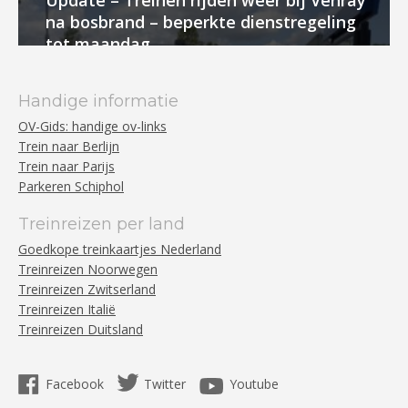
Update – Treinen rijden weer bij Venray
na bosbrand – beperkte dienstregeling
tot maandag
Handige informatie
OV-Gids: handige ov-links
Trein naar Berlijn
Trein naar Parijs
Parkeren Schiphol
Treinreizen per land
Goedkope treinkaartjes Nederland
Treinreizen Noorwegen
Treinreizen Zwitserland
Treinreizen Italië
Treinreizen Duitsland
Facebook
Twitter
Youtube