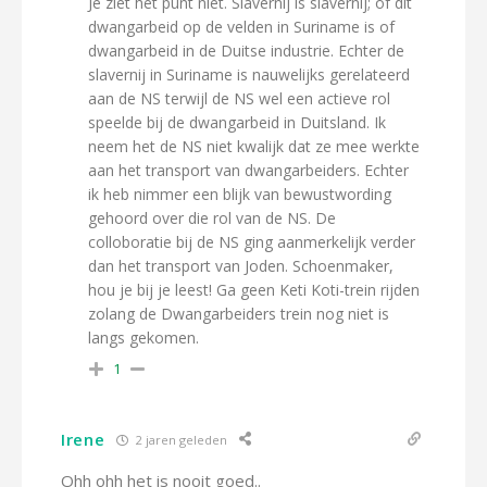
Je ziet het punt niet. Slavernij is slavernij; of dit
dwangarbeid op de velden in Suriname is of
dwangarbeid in de Duitse industrie. Echter de
slavernij in Suriname is nauwelijks gerelateerd
aan de NS terwijl de NS wel een actieve rol
speelde bij de dwangarbeid in Duitsland. Ik
neem het de NS niet kwalijk dat ze mee werkte
aan het transport van dwangarbeiders. Echter
ik heb nimmer een blijk van bewustwording
gehoord over die rol van de NS. De
colloboratie bij de NS ging aanmerkelijk verder
dan het transport van Joden. Schoenmaker,
hou je bij je leest! Ga geen Keti Koti-trein rijden
zolang de Dwangarbeiders trein nog niet is
langs gekomen.
1
Irene
2 jaren geleden
Ohh ohh het is nooit goed..