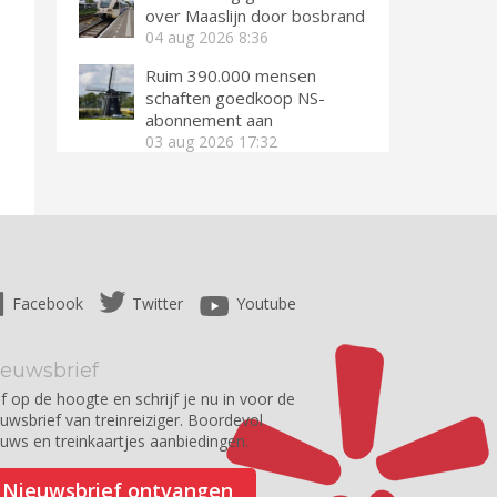
over Maaslijn door bosbrand
04 aug 2026
8:36
Ruim 390.000 mensen
schaften goedkoop NS-
abonnement aan
03 aug 2026
17:32
Facebook
Twitter
Youtube
ieuwsbrief
jf op de hoogte en schrijf je nu in voor de
euwsbrief van treinreiziger. Boordevol
euws en treinkaartjes aanbiedingen.
Nieuwsbrief ontvangen