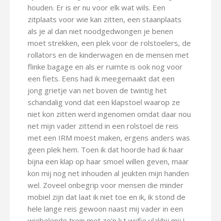
houden. Er is er nu voor elk wat wils. Een
zitplaats voor wie kan zitten, een staanplaats
als je al dan niet noodgedwongen je benen
moet strekken, een plek voor de rolstoelers, de
rollators en de kinderwagen en de mensen met
flinke bagage en als er ruimte is ook nog voor
een fiets. Eens had ik meegemaakt dat een
jong grietje van net boven de twintig het
schandalig vond dat een klapstoel waarop ze
niet kon zitten werd ingenomen omdat daar nou
net mijn vader zittend in een rolstoel de reis
met een IRM moest maken, ergens anders was
geen plek hem. Toen ik dat hoorde had ik haar
bijna een klap op haar smoel willen geven, maar
kon mij nog net inhouden al jeukten mijn handen
wel. Zoveel onbegrip voor mensen die minder
mobiel zijn dat laat ik niet toe en ik, ik stond de
hele lange reis gewoon naast mij vader in een
wiebelende trein met zo’n k.t wijfie vlakbij mij !