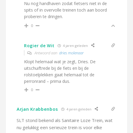
Nu nog handhaven zodat fietsers niet in de
spits of in overvolle treinen toch aan boord
proberen te dringen.
0
Rogier de Wit
4 jaren geleden
Antwoord aan
dries molenaar
Klopt helemaal wat je zegt, Dries. De
uitschuiftrede bij de fiets en bij de
rolstoelplekken gaat helemaal tot de
perronrand – prima dus.
0
Arjan Krabbenbos
4 jaren geleden
SLT stond bekend als Sanitaire Loze Trein, wat
nu gelukkig een serieuze trein is voor elke