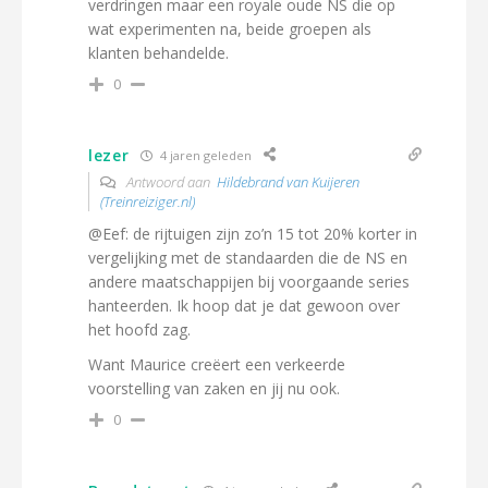
verdringen maar een royale oude NS die op
wat experimenten na, beide groepen als
klanten behandelde.
0
lezer
4 jaren geleden
Antwoord aan
Hildebrand van Kuijeren
(Treinreiziger.nl)
@Eef: de rijtuigen zijn zo’n 15 tot 20% korter in
vergelijking met de standaarden die de NS en
andere maatschappijen bij voorgaande series
hanteerden. Ik hoop dat je dat gewoon over
het hoofd zag.
Want Maurice creëert een verkeerde
voorstelling van zaken en jij nu ook.
0