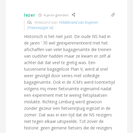
lezer
4 jaren geleden
Antwoord aan
Hildebrand van Kuijeren
(Treinreiziger.nl)
Historisch is het niet juist. De oude NS had in
de jaren ‘ 70 wel geëxperimenteerd met het
afschaffen van vele! bagageruimte die treinen
van oudsher hadden maar ze kwam er zelf al
achter dat dat veel te gretig was. Een
tussenserie bagageloze Plan V, werd al snel
weer gevolgd door series met volledige
bagageruimte. Ook in de ICM’s werd toentertijd
volgens mij meer fietsruimte ingeruimd nadat
een experiment met te weinig fietsplaatsen
mislukte. Richting Limburg werd gewoon
zonder gezeur een fietsenrijtuig ingezet in de
zomer. Dat was in een tijd dat de NS reizigers
niet tegen elkaar uitspeelde. Tot zover de
historie: geen gemene fietsers die de reizigers