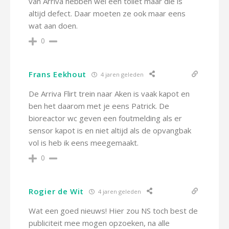
van Arriva hebben wel een toilet maar die is
altijd defect. Daar moeten ze ook maar eens
wat aan doen.
0
Frans Eekhout
4 jaren geleden
De Arriva Flirt trein naar Aken is vaak kapot en
ben het daarom met je eens Patrick. De
bioreactor wc geven een foutmelding als er
sensor kapot is en niet altijd als de opvangbak
vol is heb ik eens meegemaakt.
0
Rogier de Wit
4 jaren geleden
Wat een goed nieuws! Hier zou NS toch best de
publiciteit mee mogen opzoeken, na alle