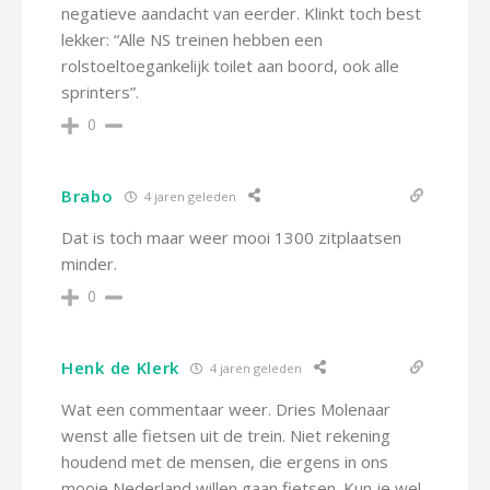
negatieve aandacht van eerder. Klinkt toch best
lekker: “Alle NS treinen hebben een
rolstoeltoegankelijk toilet aan boord, ook alle
sprinters”.
0
Brabo
4 jaren geleden
Dat is toch maar weer mooi 1300 zitplaatsen
minder.
0
Henk de Klerk
4 jaren geleden
Wat een commentaar weer. Dries Molenaar
wenst alle fietsen uit de trein. Niet rekening
houdend met de mensen, die ergens in ons
mooie Nederland willen gaan fietsen. Kun je wel