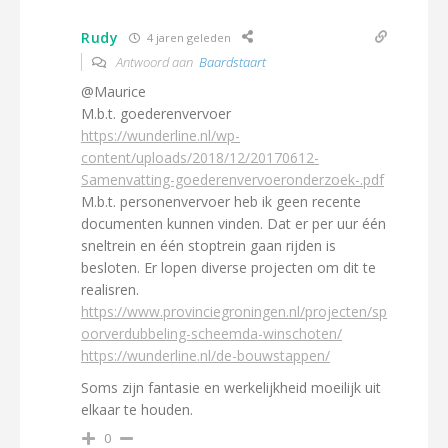
Rudy
4 jaren geleden
Antwoord aan
Baardstaart
@Maurice
M.b.t. goederenvervoer
https://wunderline.nl/wp-
content/uploads/2018/12/20170612-
Samenvatting-goederenvervoeronderzoek-.pdf
M.b.t. personenvervoer heb ik geen recente
documenten kunnen vinden. Dat er per uur één
sneltrein en één stoptrein gaan rijden is
besloten. Er lopen diverse projecten om dit te
realisren.
https://www.provinciegroningen.nl/projecten/sp
oorverdubbeling-scheemda-winschoten/
https://wunderline.nl/de-bouwstappen/
Soms zijn fantasie en werkelijkheid moeilijk uit
elkaar te houden.
0