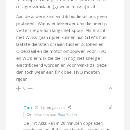
reizigerssimulatie (gewoon massa) inzit.
Aan de andere kant vind ik biodiesel ook geen
probleem. Wat is er lekkerder dan die heerlijk
vette frietparfum langs het spoor. Als Bracht
met Winks gaan rijden kunnen hun GTW’s hun
laatste diensten draaien tussen Zutphen en
Oldenzaal en de motor ombouwen voor HvO
en WC’s erin. Ik zie die lijn nog niet snel ge-
electrificeerd worden en voor Winks zal deze
dan toch weer een flink deel HvO moeten
rijden.
0
Tim
4 jaren geleden
Antwoord aan
Baardstaart
De Flirt Akku kan in 20 minuten opgeladen
worden en heeft dan een bereik van meer dan