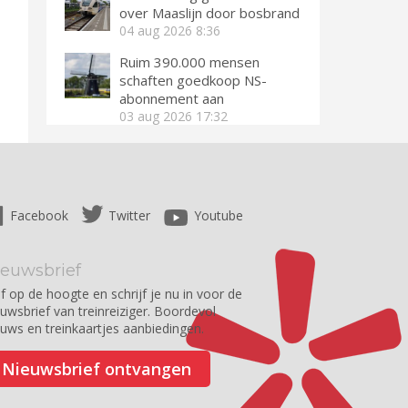
over Maaslijn door bosbrand
04 aug 2026
8:36
Ruim 390.000 mensen
schaften goedkoop NS-
abonnement aan
03 aug 2026
17:32
Facebook
Twitter
Youtube
ieuwsbrief
jf op de hoogte en schrijf je nu in voor de
euwsbrief van treinreiziger. Boordevol
euws en treinkaartjes aanbiedingen.
Nieuwsbrief ontvangen