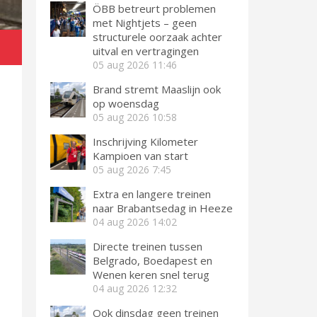
ÖBB betreurt problemen
met Nightjets – geen
structurele oorzaak achter
uitval en vertragingen
05 aug 2026
11:46
Brand stremt Maaslijn ook
op woensdag
05 aug 2026
10:58
Inschrijving Kilometer
Kampioen van start
05 aug 2026
7:45
Extra en langere treinen
naar Brabantsedag in Heeze
04 aug 2026
14:02
Directe treinen tussen
Belgrado, Boedapest en
Wenen keren snel terug
04 aug 2026
12:32
Ook dinsdag geen treinen