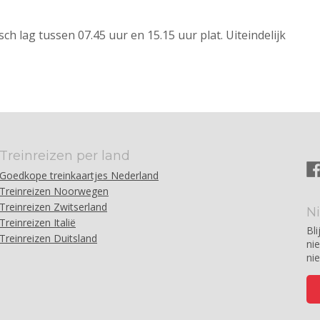
 lag tussen 07.45 uur en 15.15 uur plat. Uiteindelijk
Treinreizen per land
Goedkope treinkaartjes Nederland
Treinreizen Noorwegen
Treinreizen Zwitserland
N
Treinreizen Italië
Bli
Treinreizen Duitsland
ni
ni