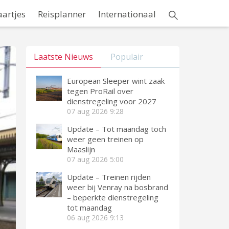
aartjes
Reisplanner
Internationaal
Laatste Nieuws
Populair
European Sleeper wint zaak
tegen ProRail over
dienstregeling voor 2027
07 aug 2026
9:28
Update – Tot maandag toch
weer geen treinen op
Maaslijn
07 aug 2026
5:00
Update – Treinen rijden
weer bij Venray na bosbrand
– beperkte dienstregeling
tot maandag
06 aug 2026
9:13