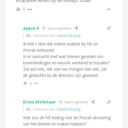
incapabele lieden op de loonlijst staan.
0
appie h
5 jaren geleden
Antwoord aan
Eduard de Jong
Ik heb t idee dat iedere realiteit bij NS en
Prorail ontbreekt.
Is er vannacht met wat treinen gereden om
bovenleidingen en wissels werkend te houden?
Zal wel niet, dat zien we morgen dan wel, zal
de gedachte bij de directies zijn geweest.
0
Dries Molenaar
5 jaren geleden
Antwoord aan
Eduard de Jong
Wat zou de NS leiding met de Prorail uitvoering
van het beheer te maken hebben?