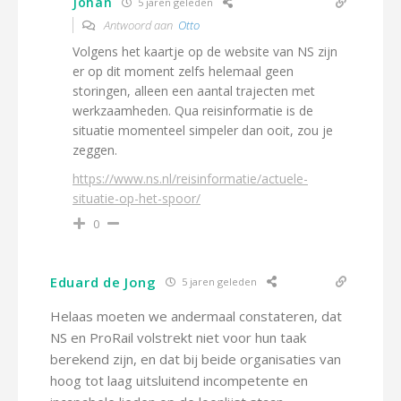
Johan
5 jaren geleden
Antwoord aan
Otto
Volgens het kaartje op de website van NS zijn
er op dit moment zelfs helemaal geen
storingen, alleen een aantal trajecten met
werkzaamheden. Qua reisinformatie is de
situatie momenteel simpeler dan ooit, zou je
zeggen.
https://www.ns.nl/reisinformatie/actuele-
situatie-op-het-spoor/
0
Eduard de Jong
5 jaren geleden
Helaas moeten we andermaal constateren, dat
NS en ProRail volstrekt niet voor hun taak
berekend zijn, en dat bij beide organisaties van
hoog tot laag uitsluitend incompetente en