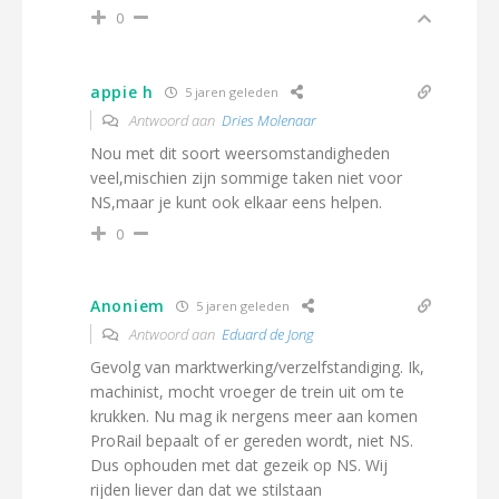
0
appie h
5 jaren geleden
Antwoord aan
Dries Molenaar
Nou met dit soort weersomstandigheden
veel,mischien zijn sommige taken niet voor
NS,maar je kunt ook elkaar eens helpen.
0
Anoniem
5 jaren geleden
Antwoord aan
Eduard de Jong
Gevolg van marktwerking/verzelfstandiging. Ik,
machinist, mocht vroeger de trein uit om te
krukken. Nu mag ik nergens meer aan komen
ProRail bepaalt of er gereden wordt, niet NS.
Dus ophouden met dat gezeik op NS. Wij
rijden liever dan dat we stilstaan