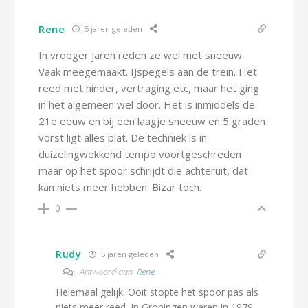
Rene
5 jaren geleden
In vroeger jaren reden ze wel met sneeuw.
Vaak meegemaakt. IJspegels aan de trein. Het
reed met hinder, vertraging etc, maar het ging
in het algemeen wel door. Het is inmiddels de
21e eeuw en bij een laagje sneeuw en 5 graden
vorst ligt alles plat. De techniek is in
duizelingwekkend tempo voortgeschreden
maar op het spoor schrijdt die achteruit, dat
kan niets meer hebben. Bizar toch.
0
Rudy
5 jaren geleden
Antwoord aan
Rene
Helemaal gelijk. Ooit stopte het spoor pas als
niets meer reed. In Groningen waren in 1979