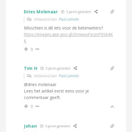
Dries Molenaar
5 jaren geleden
Antwoord aan
Paul Lamote
MIsschien is dit iets voor de beterweters?
https://images.app.goo.gl/DmwsxFsrznP5S64K
6
0
Tim H
5 jaren geleden
Antwoord aan
Paul Lamote
@dries molenaar
Lees het artikel eerst eens voor je
commentaar geeft.
0
Johan
5 jaren geleden