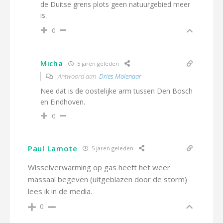
de Duitse grens plots geen natuurgebied meer
is.
0
Micha
5 jaren geleden
Antwoord aan
Dries Molenaar
Nee dat is de oostelijke arm tussen Den Bosch
en Eindhoven.
0
Paul Lamote
5 jaren geleden
Wisselverwarming op gas heeft het weer
massaal begeven (uitgeblazen door de storm)
lees ik in de media.
0