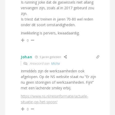
Is running joke dat de gaswissels niet allang
vervangen zijn, zoals al in 2017 gebeurd zou
zijn.
Is triest dat treinen in jaren 70-80 wel reden
onder dit soort omstandigheden.
Inwikkeling is pervers, kwaadaardig.
0
Johan
5 jaren geleden
Antwoord aan
Micha
Inmiddels zijn de werkzaamheden ook
afgelopen. Op de NS website staat nu “Er zijn
nu geen storingen of werkzaamheden. Fijn!”
met een lachende smiley erbij.
https://www.ns.nl/reisinformatie/actuele-
situatie-op-het-spoor/
0