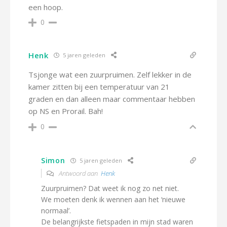
een hoop.
0
Henk
5 jaren geleden
Tsjonge wat een zuurpruimen. Zelf lekker in de
kamer zitten bij een temperatuur van 21
graden en dan alleen maar commentaar hebben
op NS en Prorail. Bah!
0
Simon
5 jaren geleden
Antwoord aan
Henk
Zuurpruimen? Dat weet ik nog zo net niet.
We moeten denk ik wennen aan het ‘nieuwe
normaal’.
De belangrijkste fietspaden in mijn stad waren