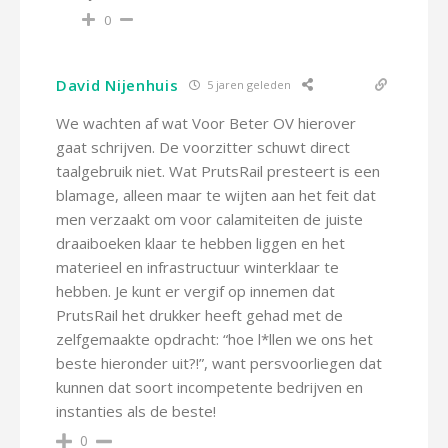
0
David Nijenhuis
5 jaren geleden
We wachten af wat Voor Beter OV hierover
gaat schrijven. De voorzitter schuwt direct
taalgebruik niet. Wat PrutsRail presteert is een
blamage, alleen maar te wijten aan het feit dat
men verzaakt om voor calamiteiten de juiste
draaiboeken klaar te hebben liggen en het
materieel en infrastructuur winterklaar te
hebben. Je kunt er vergif op innemen dat
PrutsRail het drukker heeft gehad met de
zelfgemaakte opdracht: “hoe l*llen we ons het
beste hieronder uit?!”, want persvoorliegen dat
kunnen dat soort incompetente bedrijven en
instanties als de beste!
0