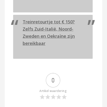
Treinretourtje tot € 150?
Zelfs Zuid-Italië, Noord-
Zweden en Oekraïne zijn
bereikbaar
0
Artikel waardering