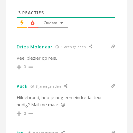
3
REACTIES
Oudste
Dries Molenaar
8 jaren geleden
Veel plezier op reis.
0
Puck
8 jaren geleden
Hildebrand, heb je nog een eindredacteur
nodig? Mail me maar. 😉
0
Jes.
8 jaren geleden