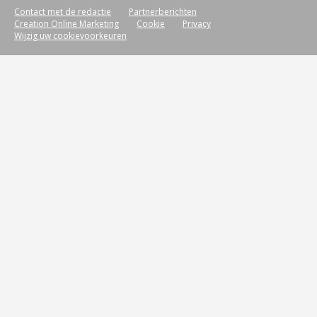
Contact met de redactie
Partnerberichten
Creation Online Marketing
Cookie
Privacy
Wijzig uw cookievoorkeuren