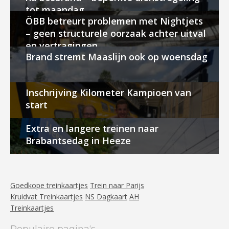
tot maandag
ÖBB betreurt problemen met Nightjets
– geen structurele oorzaak achter uitval
en vertragingen
Brand stremt Maaslijn ook op woensdag
Inschrijving Kilometer Kampioen van
start
Extra en langere treinen naar
Brabantsedag in Heeze
Goedkope treinkaartjes
Trein naar Parijs
Kruidvat Treinkaartjes
NS Dagkaart
AH
Treinkaartjes