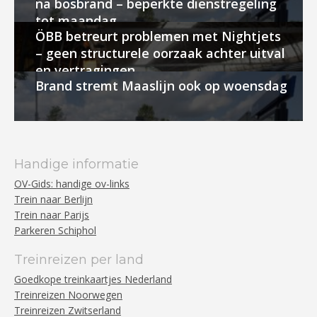
na bosbrand – beperkte dienstregeling
tot maandag
ÖBB betreurt problemen met Nightjets
– geen structurele oorzaak achter uitval
en vertragingen
Brand stremt Maaslijn ook op woensdag
Handige informatie
OV-Gids: handige ov-links
Trein naar Berlijn
Trein naar Parijs
Parkeren Schiphol
Treinreizen per land
Goedkope treinkaartjes Nederland
Treinreizen Noorwegen
Treinreizen Zwitserland