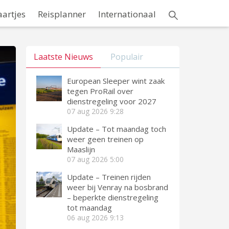
aartjes
Reisplanner
Internationaal
Laatste Nieuws
Populair
European Sleeper wint zaak
tegen ProRail over
dienstregeling voor 2027
07 aug 2026
9:28
Update – Tot maandag toch
weer geen treinen op
Maaslijn
07 aug 2026
5:00
Update – Treinen rijden
weer bij Venray na bosbrand
– beperkte dienstregeling
tot maandag
06 aug 2026
9:13