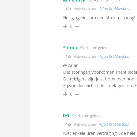
Antwoord aan
Arjan Krabbenbos
Het ging niet om een stroomstoring!
0
Simon
4 jaren geleden
Antwoord aan
Arjan Krabbenbos
@ Arjan
Dat storingen voorkomen snapt iedere
De reizigers zijn juist boos over hoe
Zij voelden zich in de steek gelaten. 
0
DG
4 jaren geleden
Antwoord aan
Arjan Krabbenbos
Niet enkele uren vertraging… de hél