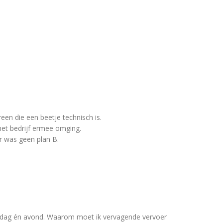
en die een beetje technisch is.
 het bedrijf ermee omging.
Er was geen plan B.
e dag én avond. Waarom moet ik vervagende vervoer