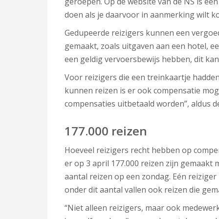
geroepen. Op de website van de NS is ee
doen als je daarvoor in aanmerking wilt k
Gedupeerde reizigers kunnen een vergoed
gemaakt, zoals uitgaven aan een hotel, ee
een geldig vervoersbewijs hebben, dit kan 
Voor reizigers die een treinkaartje had
kunnen reizen is er ook compensatie moge
compensaties uitbetaald worden”, aldus d
177.000 reizen
Hoeveel reizigers recht hebben op compen
er op 3 april 177.000 reizen zijn gemaakt
aantal reizen op een zondag. Eén reizige
onder dit aantal vallen ook reizen die gem
“Niet alleen reizigers, maar ook medewer