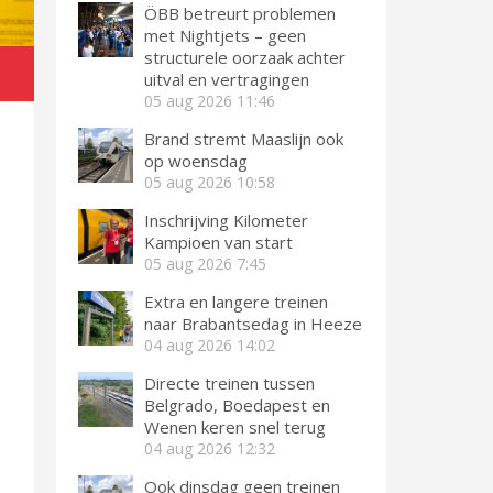
ÖBB betreurt problemen
met Nightjets – geen
structurele oorzaak achter
uitval en vertragingen
05 aug 2026
11:46
Brand stremt Maaslijn ook
op woensdag
05 aug 2026
10:58
Inschrijving Kilometer
Kampioen van start
05 aug 2026
7:45
Extra en langere treinen
naar Brabantsedag in Heeze
04 aug 2026
14:02
Directe treinen tussen
Belgrado, Boedapest en
Wenen keren snel terug
04 aug 2026
12:32
Ook dinsdag geen treinen