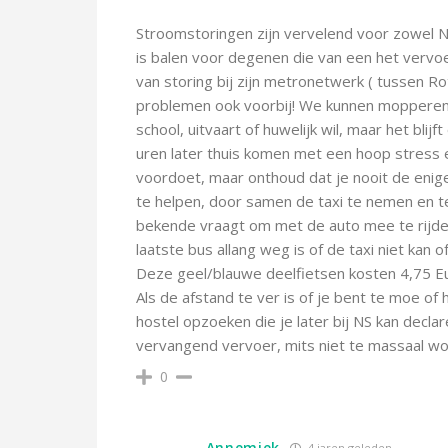
Stroomstoringen zijn vervelend voor zowel NS 
is balen voor degenen die van een het vervoe
van storing bij zijn metronetwerk ( tussen Ro
problemen ook voorbij! We kunnen mopperen a
school, uitvaart of huwelijk wil, maar het blij
uren later thuis komen met een hoop stress en
voordoet, maar onthoud dat je nooit de enige
te helpen, door samen de taxi te nemen en te 
bekende vraagt om met de auto mee te rijde
laatste bus allang weg is of de taxi niet kan 
Deze geel/blauwe deelfietsen kosten 4,75 Eu
Als de afstand te ver is of je bent te moe of
hostel opzoeken die je later bij NS kan decla
vervangend vervoer, mits niet te massaal wor
0
Annemiek
4 jaren geleden