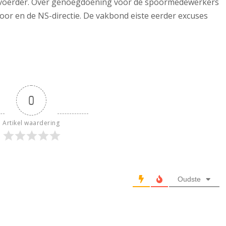
rdvoerder. Over genoegdoening voor de spoormedewerkers
or en de NS-directie. De vakbond eiste eerder excuses
0
Artikel waardering
Oudste