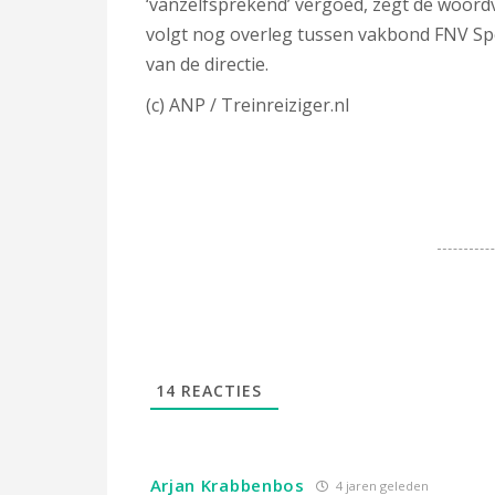
‘vanzelfsprekend’ vergoed, zegt de woo
volgt nog overleg tussen vakbond FNV Spo
van de directie.
(c) ANP / Treinreiziger.nl
14
REACTIES
Arjan Krabbenbos
4 jaren geleden