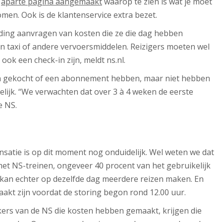
n
aparte pagina aangemaakt
waarop te zien is wat je moet
omen. Ook is de klantenservice extra bezet.
ing aanvragen van kosten die ze die dag hebben
n taxi of andere vervoersmiddelen. Reizigers moeten wel
ook een check-in zijn, meldt ns.nl.
den gekocht of een abonnement hebben, maar niet hebben
lijk. “We verwachten dat over 3 à 4 weken de eerste
e NS.
satie is op dit moment nog onduidelijk. Wel weten we dat
 met NS-treinen, ongeveer 40 procent van het gebruikelijk
r kan echter op dezelfde dag meerdere reizen maken. En
aakt zijn voordat de storing begon rond 12.00 uur.
kers van de NS die kosten hebben gemaakt, krijgen die