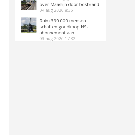
over Maaslijn door bosbrand
04 aug 2026
8:36
Ruim 390.000 mensen
schaften goedkoop NS-
abonnement aan
03 aug 2026
17:32