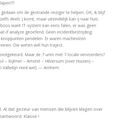
slapen??
gedaan om de gestrande reiziger te helpen. OK, ik blijf
zelfs deels ) komt, maar uiteindelijk kan ij naar huis.
 boos want IT-system kan eens falen, er was geen
at-if analyze geoefend. Geen incidentbestrijding.
n knoppunten pendelen. Er waren machinisten
einen. Die weten wél hun traject.
goedgekeurd. Maar de 7 uren met 7 locale vervoerders?
l – Bijlmer – Amstel – Hilversum (over Huizen) –
Valleilijn reed wel) — Arnhem.
kt. Al dat gezeur van mensen die blijven klagen over
beantwoord. Klasse !