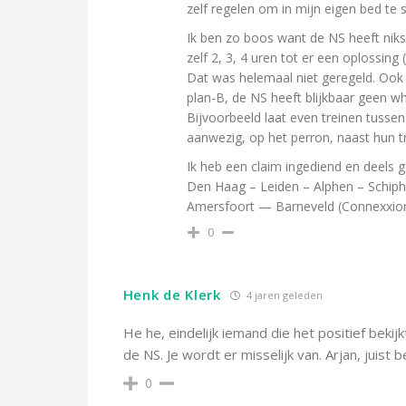
zelf regelen om in mijn eigen bed te 
Ik ben zo boos want de NS heeft niks 
zelf 2, 3, 4 uren tot er een oplossing (
Dat was helemaal niet geregeld. Ook
plan-B, de NS heeft blijkbaar geen wh
Bijvoorbeeld laat even treinen tusse
aanwezig, op het perron, naast hun tr
Ik heb een claim ingediend en deels 
Den Haag – Leiden – Alphen – Schipho
Amersfoort — Barneveld (Connexxion 
0
Henk de Klerk
4 jaren geleden
He he, eindelijk iemand die het positief bekij
de NS. Je wordt er misselijk van. Arjan, juist 
0