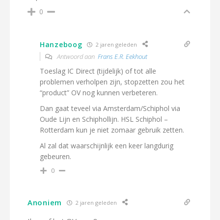
0
Hanzeboog
2 jaren geleden
Antwoord aan
Frans E.R. Eekhout
Toeslag IC Direct (tijdelijk) of tot alle
problemen verholpen zijn, stopzetten zou het
“product” OV nog kunnen verbeteren.
Dan gaat teveel via Amsterdam/Schiphol via
Oude Lijn en Schiphollijn. HSL Schiphol –
Rotterdam kun je niet zomaar gebruik zetten.
Al zal dat waarschijnlijk een keer langdurig
gebeuren.
0
Anoniem
2 jaren geleden