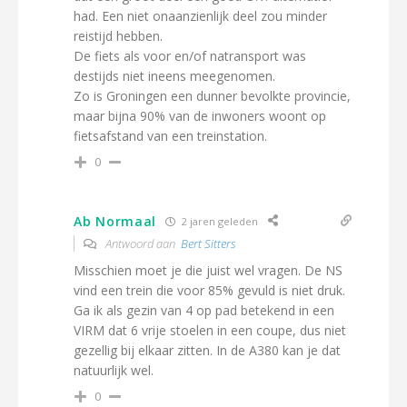
had. Een niet onaanzienlijk deel zou minder
reistijd hebben.
De fiets als voor en/of natransport was
destijds niet ineens meegenomen.
Zo is Groningen een dunner bevolkte provincie,
maar bijna 90% van de inwoners woont op
fietsafstand van een treinstation.
0
Ab Normaal
2 jaren geleden
Antwoord aan
Bert Sitters
Misschien moet je die juist wel vragen. De NS
vind een trein die voor 85% gevuld is niet druk.
Ga ik als gezin van 4 op pad betekend in een
VIRM dat 6 vrije stoelen in een coupe, dus niet
gezellig bij elkaar zitten. In de A380 kan je dat
natuurlijk wel.
0