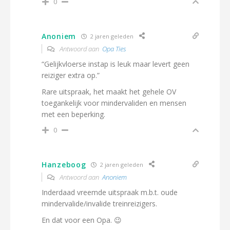
0
Anoniem
2 jaren geleden
Antwoord aan
Opa Ties
“Gelijkvloerse instap is leuk maar levert geen
reiziger extra op.”
Rare uitspraak, het maakt het gehele OV
toegankelijk voor mindervaliden en mensen
met een beperking.
0
Hanzeboog
2 jaren geleden
Antwoord aan
Anoniem
Inderdaad vreemde uitspraak m.b.t. oude
mindervalide/invalide treinreizigers.
En dat voor een Opa. 😉