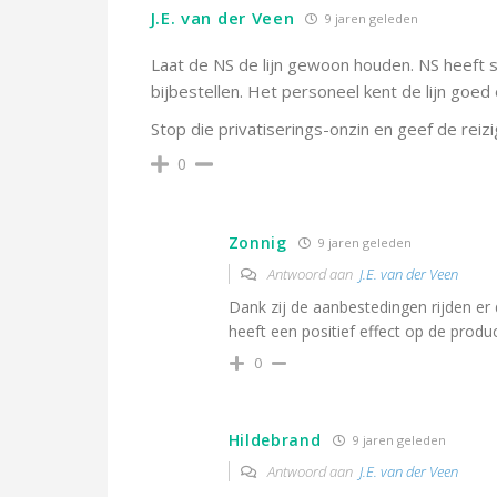
J.E. van der Veen
9 jaren geleden
Laat de NS de lijn gewoon houden. NS heeft 
bijbestellen. Het personeel kent de lijn goed 
Stop die privatiserings-onzin en geef de reiz
0
Zonnig
9 jaren geleden
Antwoord aan
J.E. van der Veen
Dank zij de aanbestedingen rijden er
heeft een positief effect op de produc
0
Hildebrand
9 jaren geleden
Antwoord aan
J.E. van der Veen