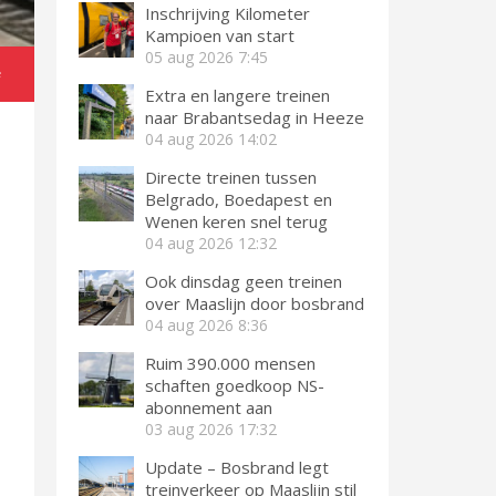
Inschrijving Kilometer
Kampioen van start
05 aug 2026
7:45
e
Extra en langere treinen
naar Brabantsedag in Heeze
04 aug 2026
14:02
Directe treinen tussen
Belgrado, Boedapest en
Wenen keren snel terug
04 aug 2026
12:32
Ook dinsdag geen treinen
over Maaslijn door bosbrand
04 aug 2026
8:36
Ruim 390.000 mensen
schaften goedkoop NS-
abonnement aan
03 aug 2026
17:32
Update – Bosbrand legt
treinverkeer op Maaslijn stil