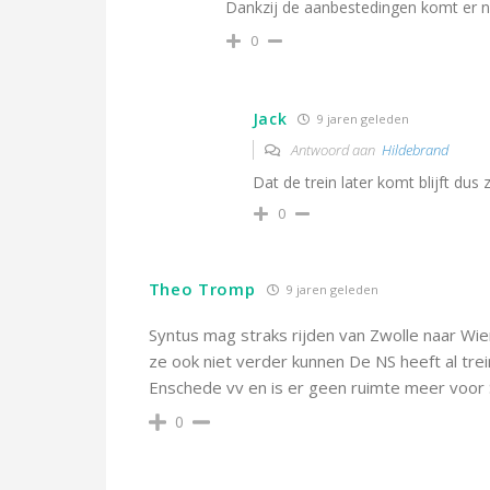
Dankzij de aanbestedingen komt er nu 
0
Jack
9 jaren geleden
Antwoord aan
Hildebrand
Dat de trein later komt blijft dus 
0
Theo Tromp
9 jaren geleden
Syntus mag straks rijden van Zwolle naar Wi
ze ook niet verder kunnen De NS heeft al tre
Enschede vv en is er geen ruimte meer voor 
0