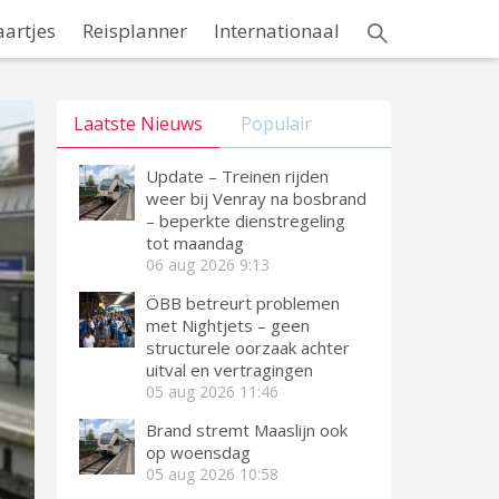
aartjes
Reisplanner
Internationaal
Laatste Nieuws
Populair
Update – Treinen rijden
weer bij Venray na bosbrand
– beperkte dienstregeling
tot maandag
06 aug 2026
9:13
ÖBB betreurt problemen
met Nightjets – geen
structurele oorzaak achter
uitval en vertragingen
05 aug 2026
11:46
Brand stremt Maaslijn ook
op woensdag
05 aug 2026
10:58