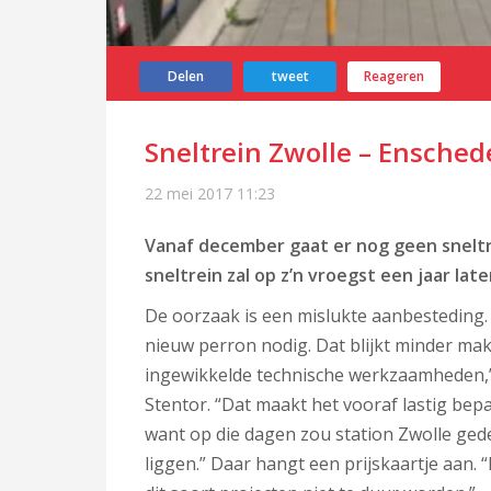
Delen
tweet
Reageren
Sneltrein Zwolle – Ensched
22 mei 2017
11:23
Vanaf december gaat er nog geen sneltr
sneltrein zal op z’n vroegst een jaar la
De oorzaak is een mislukte aanbesteding. 
nieuw perron nodig. Dat blijkt minder makk
ingewikkelde technische werkzaamheden,”
Stentor. “Dat maakt het vooraf lastig bepa
want op die dagen zou station Zwolle gedee
liggen.” Daar hangt een prijskaartje aan.