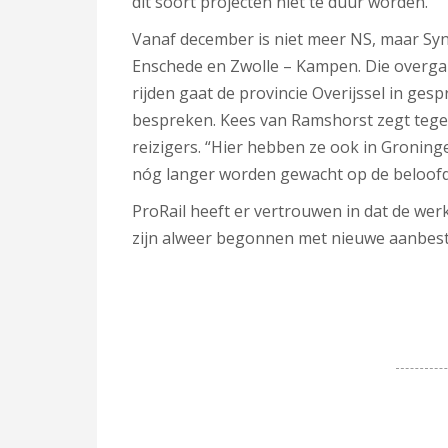
dit soort projecten niet te duur worden.”
Vanaf december is niet meer NS, maar Syn
Enschede en Zwolle – Kampen. Die overga
rijden gaat de provincie Overijssel in ges
bespreken. Kees van Ramshorst zegt tegen
reizigers. “Hier hebben ze ook in Groning
nóg langer worden gewacht op de beloofde
ProRail heeft er vertrouwen in dat de w
zijn alweer begonnen met nieuwe aanbest