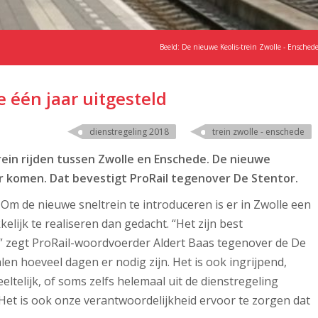
Beeld: De nieuwe Keolis-trein Zwolle - Ensched
e één jaar uitgesteld
dienstregeling 2018
trein zwolle - enschede
ein rijden tussen Zwolle en Enschede. De nieuwe
ter komen. Dat bevestigt ProRail tegenover De Stentor.
Om de nieuwe sneltrein te introduceren is er in Zwolle een
elijk te realiseren dan gedacht. “Het zijn best
 zegt ProRail-woordvoerder Aldert Baas tegenover de De
len hoeveel dagen er nodig zijn. Het is ook ingrijpend,
ltelijk, of soms zelfs helemaal uit de dienstregeling
 “Het is ook onze verantwoordelijkheid ervoor te zorgen dat