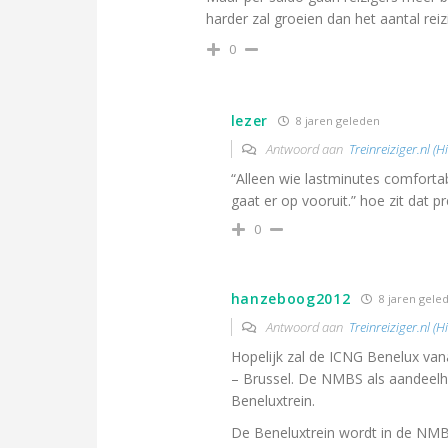
harder zal groeien dan het aantal reiz
0
lezer
8 jaren geleden
Antwoord aan
Treinreiziger.nl (H
“Alleen wie lastminutes comforta
gaat er op vooruit.” hoe zit dat p
0
hanzeboog2012
8 jaren gele
Antwoord aan
Treinreiziger.nl (H
Hopelijk zal de ICNG Benelux v
– Brussel. De NMBS als aandeelho
Beneluxtrein.
De Beneluxtrein wordt in de NMBS