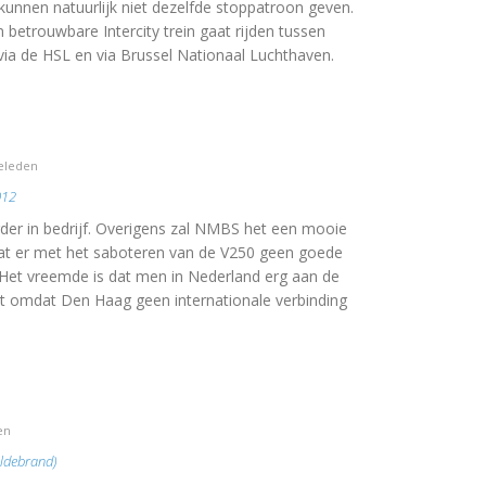
unnen natuurlijk niet dezelfde stoppatroon geven.
 betrouwbare Intercity trein gaat rijden tussen
a de HSL en via Brussel Nationaal Luchthaven.
geleden
012
er in bedrijf. Overigens zal NMBS het een mooie
t er met het saboteren van de V250 geen goede
Het vreemde is dat men in Nederland erg aan de
ht omdat Den Haag geen internationale verbinding
en
ildebrand)