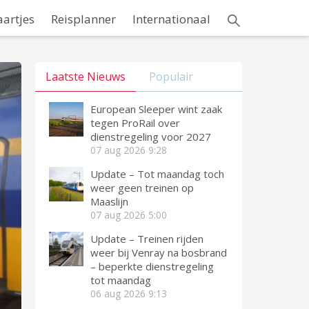
aartjes
Reisplanner
Internationaal
Laatste Nieuws
Populair
European Sleeper wint zaak
tegen ProRail over
dienstregeling voor 2027
07 aug 2026
9:28
Update – Tot maandag toch
weer geen treinen op
Maaslijn
07 aug 2026
5:00
Update – Treinen rijden
weer bij Venray na bosbrand
– beperkte dienstregeling
tot maandag
06 aug 2026
9:13