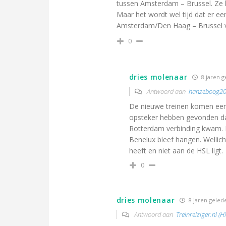
tussen Amsterdam – Brussel. Ze k
Maar het wordt wel tijd dat er een
Amsterdam/Den Haag – Brussel vi
0
dries molenaar
8 jaren 
Antwoord aan
hanzeboog2
De nieuwe treinen komen eerd
opsteker hebben gevonden da
Rotterdam verbinding kwam. 
Benelux bleef hangen. Wellic
heeft en niet aan de HSL ligt.
0
dries molenaar
8 jaren geled
Antwoord aan
Treinreiziger.nl (H