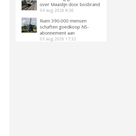
over Maaslijn door bosbrand
04 aug 2026
8:36
Ruim 390.000 mensen
schaften goedkoop NS-
abonnement aan
03 aug 2026
17:32