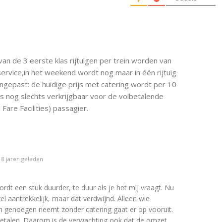
van de 3 eerste klas rijtuigen per trein worden van
ervice,in het weekend wordt nog maar in één rijtuig
angepast: de huidige prijs met catering wordt per 10
is nog slechts verkrijgbaar voor de volbetalende
Fare Facilities) passagier.
8 jaren geleden
rdt een stuk duurder, te duur als je het mij vraagt. Nu
 aantrekkelijk, maar dat verdwijnd. Alleen wie
en genoegen neemt zonder catering gaat er op vooruit.
betalen. Daarom is de verwachting ook dat de omzet