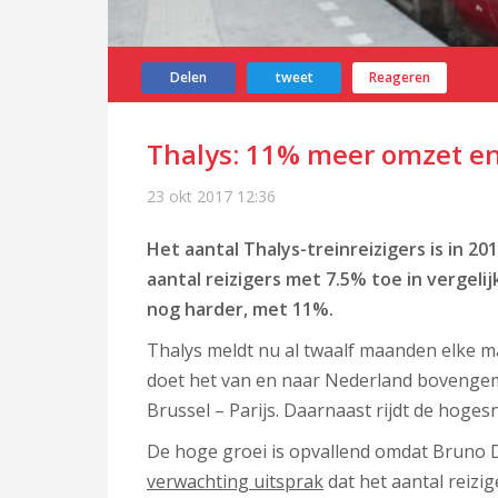
Delen
tweet
Reageren
Thalys: 11% meer omzet en
23 okt 2017
12:36
Het aantal Thalys-treinreizigers is in 
aantal reizigers met 7.5% toe in vergeli
nog harder, met 11%.
Thalys meldt nu al twaalf maanden elke m
doet het van en naar Nederland bovengemi
Brussel – Parijs. Daarnaast rijdt de hoges
De hoge groei is opvallend omdat Bruno Di
verwachting uitsprak
dat het aantal reizi