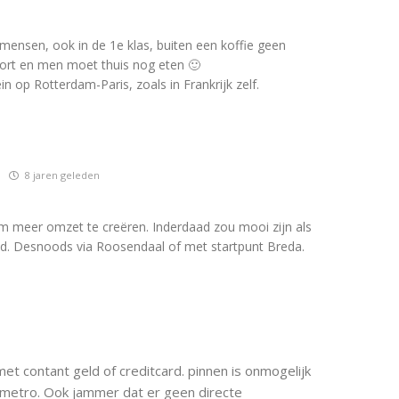
mensen, ook in de 1e klas, buiten een koffie geen
kort en men moet thuis nog eten 🙂
in op Rotterdam-Paris, zoals in Frankrijk zelf.
8 jaren geleden
m meer omzet te creëren. Inderdaad zou mooi zijn als
nd. Desnoods via Roosendaal of met startpunt Breda.
met contant geld of creditcard. pinnen is onmogelijk
e metro. Ook jammer dat er geen directe