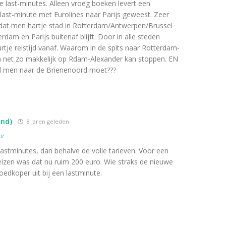
jke last-minutes. Alleen vroeg boeken levert een
s last-minute met Eurolines naar Parijs geweest. Zeer
dat men hartje stad in Rotterdam/Antwerpen/Brussel
dam en Parijs buitenaf blijft. Door in alle steden
urtje reistijd vanaf. Waarom in de spits naar Rotterdam-
n net zo makkelijk op Rdam-Alexander kan stoppen. EN
l men naar de Brienenoord moet???
and)
8 jaren geleden
ar
astminutes, dan behalve de volle tarieven. Voor een
 reizen was dat nu ruim 200 euro. Wie straks de nieuwe
goedkoper uit bij een lastminute.