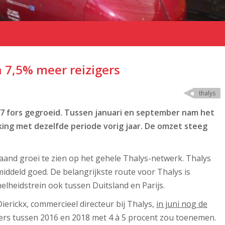
 7,5% meer reizigers
thalys
2017 fors gegroeid. Tussen januari en september nam het
jking met dezelfde periode vorig jaar. De omzet steeg
aand groei te zien op het gehele Thalys-netwerk. Thalys
ddeld goed. De belangrijkste route voor Thalys is
nelheidstrein ook tussen Duitsland en Parijs.
erickx, commercieel directeur bij Thalys,
in juni nog de
gers tussen 2016 en 2018 met 4 à 5 procent zou toenemen.