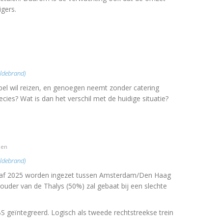
igers.
ildebrand)
bel wil reizen, en genoegen neemt zonder catering
recies? Wat is dan het verschil met de huidige situatie?
den
ildebrand)
anaf 2025 worden ingezet tussen Amsterdam/Den Haag
uder van de Thalys (50%) zal gebaat bij een slechte
 geïntegreerd. Logisch als tweede rechtstreekse trein