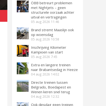
ÖBB betreurt problemen
met Nightjets – geen
structurele oorzaak achter
uitval en vertragingen
05 aug 2026
11:46
Brand stremt Maaslijn ook
op woensdag
05 aug 2026
10:58
Inschrijving Kilometer
Kampioen van start
05 aug 2026
7:45
Extra en langere treinen
naar Brabantsedag in Heeze
04 aug 2026
14:02
Directe treinen tussen
Belgrado, Boedapest en
Wenen keren snel terug
04 aug 2026
12:32
Ook dinsdag geen treinen