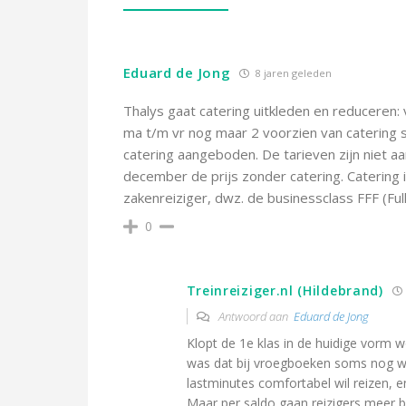
Eduard de Jong
8 jaren geleden
Thalys gaat catering uitkleden en reduceren: 
ma t/m vr nog maar 2 voorzien van catering s
catering aangeboden. De tarieven zijn niet a
december de prijs zonder catering. Catering 
zakenreiziger, dwz. de businessclass FFF (Full 
0
Treinreiziger.nl (Hildebrand)
Antwoord aan
Eduard de Jong
Klopt de 1e klas in de huidige vorm wo
was dat bij vroegboeken soms nog wel
lastminutes comfortabel wil reizen, 
Maar per saldo gaan reizigers meer 