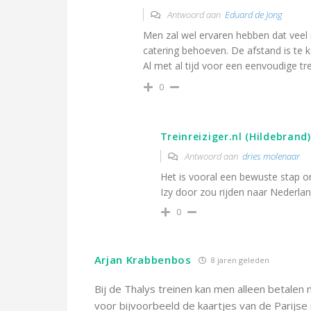
Antwoord aan
Eduard de Jong
Men zal wel ervaren hebben dat veel 
catering behoeven. De afstand is te 
Al met al tijd voor een eenvoudige tre
0
Treinreiziger.nl (Hildebrand)
Antwoord aan
dries molenaar
Het is vooral een bewuste stap o
Izy door zou rijden naar Nederla
0
Arjan Krabbenbos
8 jaren geleden
Bij de Thalys treinen kan men alleen betalen 
voor bijvoorbeeld de kaartjes van de Parijs