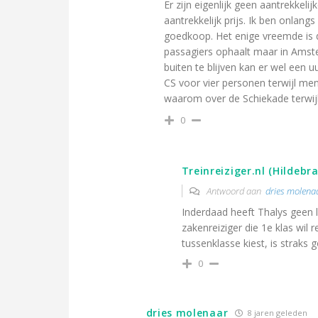
Er zijn eigenlijk geen aantrekkeli
aantrekkelijk prijs. Ik ben onlang
goedkoop. Het enige vreemde is 
passagiers ophaalt maar in Amster
buiten te blijven kan er wel een u
CS voor vier personen terwijl me
waarom over de Schiekade terwij
0
Treinreiziger.nl (Hildebr
Antwoord aan
dries molena
Inderdaad heeft Thalys geen l
zakenreiziger die 1e klas wil
tussenklasse kiest, is straks 
0
dries molenaar
8 jaren geleden