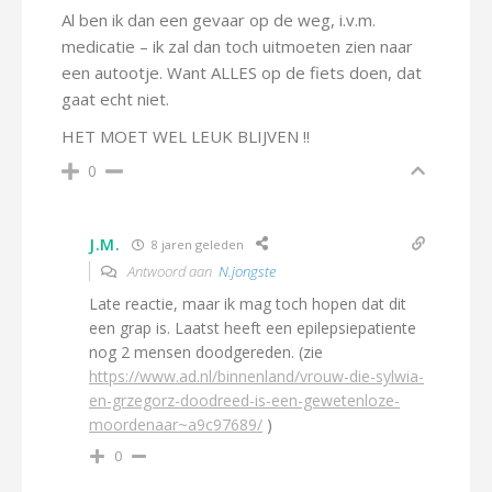
Al ben ik dan een gevaar op de weg, i.v.m.
medicatie – ik zal dan toch uitmoeten zien naar
een autootje. Want ALLES op de fiets doen, dat
gaat echt niet.
HET MOET WEL LEUK BLIJVEN !!
0
J.M.
8 jaren geleden
Antwoord aan
N.jongste
Late reactie, maar ik mag toch hopen dat dit
een grap is. Laatst heeft een epilepsiepatiente
nog 2 mensen doodgereden. (zie
https://www.ad.nl/binnenland/vrouw-die-sylwia-
en-grzegorz-doodreed-is-een-gewetenloze-
moordenaar~a9c97689/
)
0