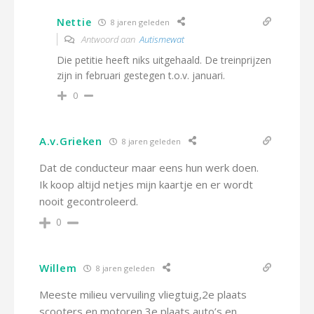
Nettie
8 jaren geleden
Antwoord aan
Autismewat
Die petitie heeft niks uitgehaald. De treinprijzen
zijn in februari gestegen t.o.v. januari.
0
A.v.Grieken
8 jaren geleden
Dat de conducteur maar eens hun werk doen.
Ik koop altijd netjes mijn kaartje en er wordt
nooit gecontroleerd.
0
Willem
8 jaren geleden
Meeste milieu vervuiling vliegtuig,2e plaats
scooters en motoren 3e plaats auto’s en