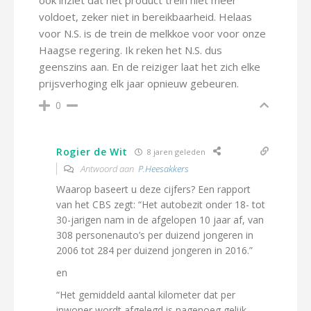
ook inziet dat het product trein niet meer
voldoet, zeker niet in bereikbaarheid. Helaas
voor N.S. is de trein de melkkoe voor voor onze
Haagse regering. Ik reken het N.S. dus
geenszins aan. En de reiziger laat het zich elke
prijsverhoging elk jaar opnieuw gebeuren.
0
Rogier de Wit
8 jaren geleden
Antwoord aan
P.Heesakkers
Waarop baseert u deze cijfers? Een rapport
van het CBS zegt: “Het autobezit onder 18- tot
30-jarigen nam in de afgelopen 10 jaar af, van
308 personenauto’s per duizend jongeren in
2006 tot 284 per duizend jongeren in 2016.”
en
“Het gemiddeld aantal kilometer dat per
inwoner wordt afgelegd is nagenoeg gelijk