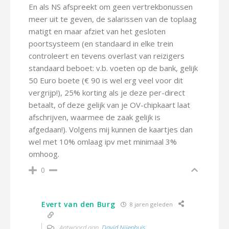
En als NS afspreekt om geen vertrekbonussen
meer uit te geven, de salarissen van de toplaag
matigt en maar afziet van het gesloten
poortsysteem (en standaard in elke trein
controleert en tevens overlast van reizigers
standaard beboet: v.b. voeten op de bank, gelijk
50 Euro boete (€ 90 is wel erg veel voor dit
vergrijp!), 25% korting als je deze per-direct
betaalt, of deze gelijk van je OV-chipkaart laat
afschrijven, waarmee de zaak gelijk is
afgedaan!). Volgens mij kunnen de kaartjes dan
wel met 10% omlaag ipv met minimaal 3%
omhoog.
0
Evert van den Burg
8 jaren geleden
Antwoord aan
David Nijenhuis