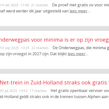
De proef met gratis ov voor min
14 okt 2025
11:08
21 reacties
oef werd eerder dit jaar uitgesteld van
lees meer
…
nderwegpas voor minima is er op zijn vroeg
De Onderwegpas, die minima gr
10 sep 2025
13:25
22 reacties
op zijn vroegst in 2027 zijn. Dat blijkt
lees meer
…
Net-trein in Zuid-Holland straks ook grati
Het gratis openbaar vervoer 
03 jul 2025
14:52
17 reacties
id-Holland geldt straks ook in de treinen tussen Alphen aa