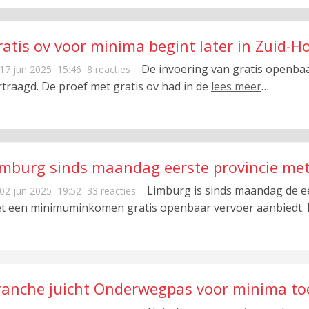
atis ov voor minima begint later in Zuid-H
De invoering van gratis openbaa
17 jun 2025
15:46
8 reacties
rtraagd. De proef met gratis ov had in de
lees meer
…
imburg sinds maandag eerste provincie met
Limburg is sinds maandag de e
02 jun 2025
19:52
33 reacties
t een minimuminkomen gratis openbaar vervoer aanbiedt. 
ranche juicht Onderwegpas voor minima toe m