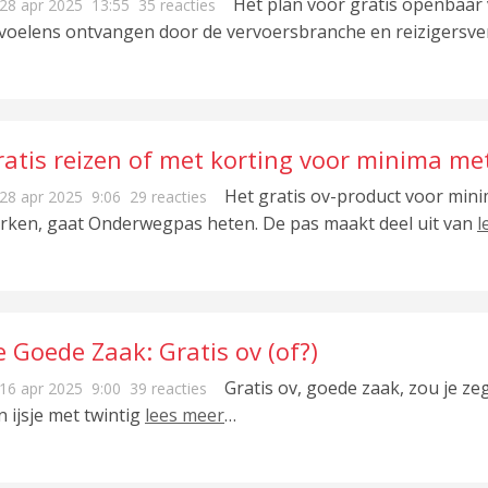
roblemen sector niet op’
Het plan voor gratis openbaar
28 apr 2025
13:55
35 reacties
voelens ontvangen door de vervoersbranche en reizigersve
ratis reizen of met korting voor minima 
Het gratis ov-product voor min
28 apr 2025
9:06
29 reacties
rken, gaat Onderwegpas heten. De pas maakt deel uit van
l
 Goede Zaak: Gratis ov (of?)
Gratis ov, goede zaak, zou je zegg
16 apr 2025
9:00
39 reacties
n ijsje met twintig
lees meer
…