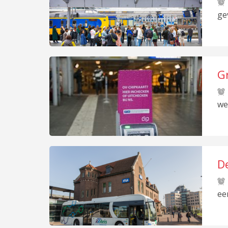
p
ge
G
we
De
ee