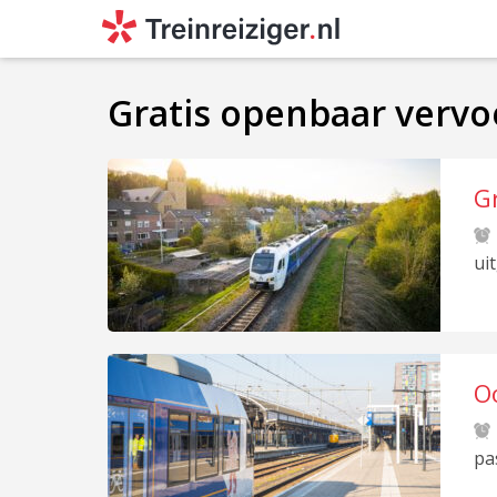
Gratis openbaar vervo
G
ui
O
pa