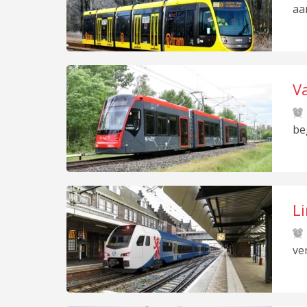
aa
V
be
L
ve