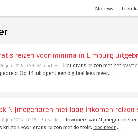
Nieuws
Treink
er
ratis reizen voor minima in Limburg uitgeb
Het gratis reizen met het ov v
26 jun 2026
9:54
34 reacties
tgebreid. Op 14 juli opent een digitaal
lees meer
…
ok Nijmegenaren met laag inkomen reizen s
Inwoners van Nijmegen met een
10 jun 2026
10:18
15 reacties
s krijgen voor gratis reizen met de trein.
lees meer
…