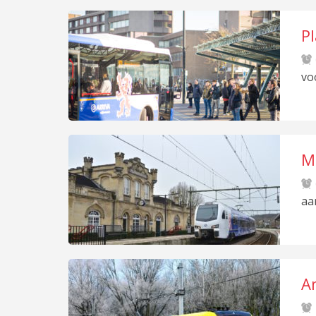
P
vo
M
aa
A