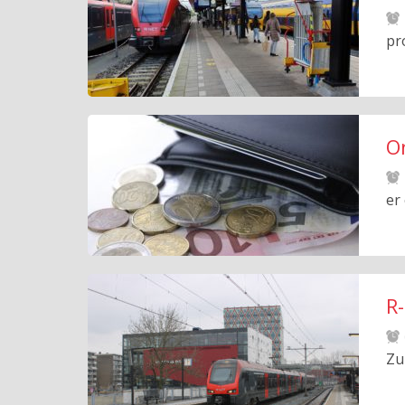
pr
O
er 
R-
Zu