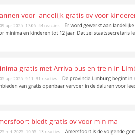
lannen voor landelijk gratis ov voor kinder
Er word gewerkt aan landelijke
09 apr 2025
17:06
44 reacties
or minima en kinderen tot 12 jaar. Dat zei staatssecretaris
l
inima gratis met Arriva bus en trein in Li
De provincie Limburg begint in
05 apr 2025
9:11
31 reacties
nbieden van gratis openbaar vervoer in de daluren voor
lee
mersfoort biedt gratis ov voor minima
Amersfoort is de volgende gem
25 mrt 2025
10:55
13 reacties