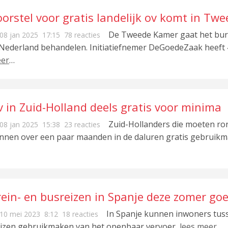
oorstel voor gratis landelijk ov komt in Tw
De Tweede Kamer gaat het burg
08 jan 2025
17:15
78 reacties
 Nederland behandelen. Initiatiefnemer DeGoedeZaak heeft
er
…
v in Zuid-Holland deels gratis voor minima
Zuid-Hollanders die moeten ro
08 jan 2025
15:38
23 reacties
nnen over een paar maanden in de daluren gratis gebruik
rein- en busreizen in Spanje deze zomer go
In Spanje kunnen inwoners tuss
10 mei 2023
8:12
18 reacties
ijzen gebruikmaken van het openbaar vervoer,
lees meer
…