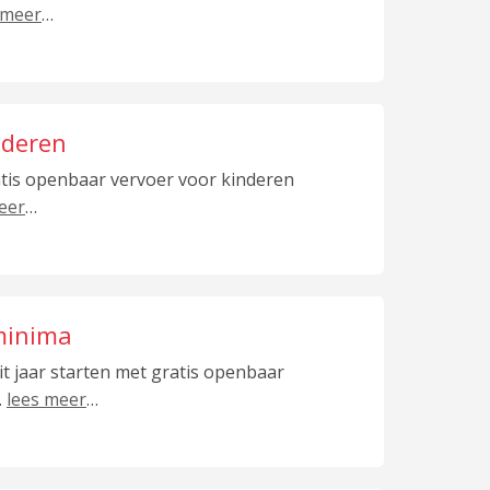
 meer
…
nderen
atis openbaar vervoer voor kinderen
eer
…
 minima
it jaar starten met gratis openbaar
.
lees meer
…