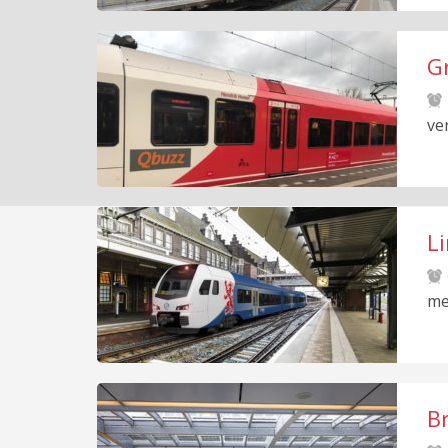
Gr
ve
L
me
B