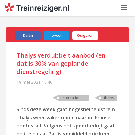
Delen
tweet
Reageren
Thalys verdubbelt aanbod (en
dat is 30% van geplande
dienstregeling)
18 mei 2021
16:40
internationaal
thalys
Sinds deze week gaat hogesnelheidstrein
Thalys weer vaker rijden naar de Franse
hoofdstad. Volgens het spoorbedrijf gaat
de
trein naar Parijs
gemiddeld drie keer