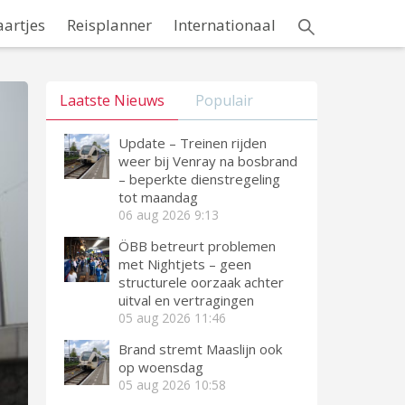
aartjes
Reisplanner
Internationaal
Laatste Nieuws
Populair
Update – Treinen rijden
weer bij Venray na bosbrand
– beperkte dienstregeling
tot maandag
06 aug 2026
9:13
ÖBB betreurt problemen
met Nightjets – geen
structurele oorzaak achter
uitval en vertragingen
05 aug 2026
11:46
Brand stremt Maaslijn ook
op woensdag
05 aug 2026
10:58