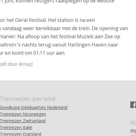
 21 juni, kunnen reizigers raadplegen op de website
r het Oeral Festival. Het station is na een
s vandaag weer bereikbaar met de trein. De opening van
 manier. Na afloop van het festival Muziek aan Zee op
tivaltrein ’s nachts terug vanuit Harlingen Haven naar
ur en komt om 01.11 uur aan.
kt door Arriva)
Treinreizen per land
Goedkope treinkaartjes Nederland
Treinreizen Noorwegen
Treinreizen Zwitserland
N
Treinreizen Italië
Bli
Treinreizen Duitsland