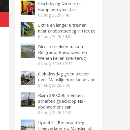
Inschrijving Kilometer
Kampioen van start
05 aug 2026
7:45
Extra en langere treinen
naar Brabantsedag in Heeze
04 aug 2026
14:02
Directe treinen tussen
Belgrado, Boedapest en
Wenen keren snel terug
04 aug 2026
12:32
Ook dinsdag geen treinen
over Maaslijn door bosbrand
04 aug 2026
8:36
Ruim 390.000 mensen
schaften goedkoop NS-
abonnement aan
03 aug 2026
17:32
Update – Bosbrand legt
treinverkeer op Maaslijn stil