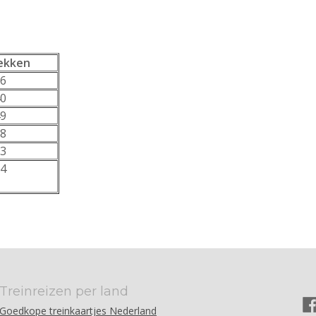
ekken
56
40
49
38
53
54
Treinreizen per land
Goedkope treinkaartjes Nederland