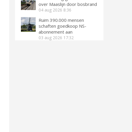
over Maaslijn door bosbrand
04 aug 2026
8:36
Ruim 390.000 mensen
schaften goedkoop NS-
abonnement aan
03 aug 2026
17:32