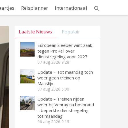
aartjes
Reisplanner
Internationaal
Laatste Nieuws
Populair
European Sleeper wint zaak
tegen ProRail over
dienstregeling voor 2027
07 aug 2026
9:28
Update – Tot maandag toch
weer geen treinen op
Maaslijn
07 aug 2026
5:00
Update – Treinen rijden
weer bij Venray na bosbrand
– beperkte dienstregeling
tot maandag
06 aug 2026
9:13