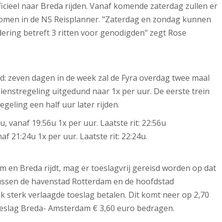
ficieel naar Breda rijden. Vanaf komende zaterdag zullen er
genomen in de NS Reisplanner. "Zaterdag en zondag kunnen
dering betreft 3 ritten voor genodigden" zegt Rose
igd: zeven dagen in de week zal de Fyra overdag twee maal
dienstregeling uitgedund naar 1x per uur. De eerste trein
egeling een half uur later rijden.
, vanaf 19:56u 1x per uur. Laatste rit: 22:56u
af 21:24u 1x per uur. Laatste rit: 22:24u.
 en Breda rijdt, mag er toeslagvrij gereisd worden op dat
. Tussen de havenstad Rotterdam en de hoofdstad
jk sterk verlaagde toeslag betalen. Dit komt neer op 2,70
toeslag Breda- Amsterdam € 3,60 euro bedragen.