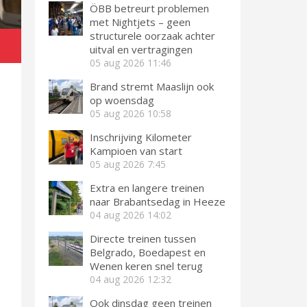
ÖBB betreurt problemen
met Nightjets – geen
structurele oorzaak achter
uitval en vertragingen
05 aug 2026
11:46
Brand stremt Maaslijn ook
op woensdag
05 aug 2026
10:58
Inschrijving Kilometer
Kampioen van start
05 aug 2026
7:45
Extra en langere treinen
naar Brabantsedag in Heeze
04 aug 2026
14:02
Directe treinen tussen
Belgrado, Boedapest en
Wenen keren snel terug
04 aug 2026
12:32
Ook dinsdag geen treinen