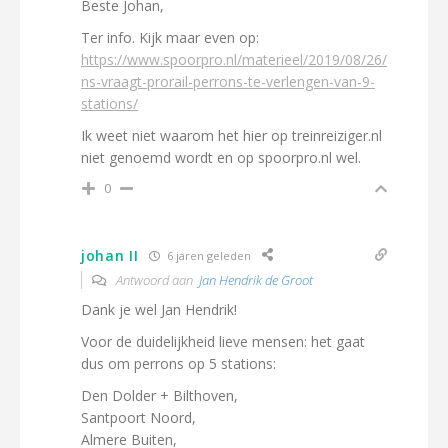
Beste Johan,
Ter info. Kijk maar even op:
https://www.spoorpro.nl/materieel/2019/08/26/
ns-vraagt-prorail-perrons-te-verlengen-van-9-
stations/
Ik weet niet waarom het hier op treinreiziger.nl
niet genoemd wordt en op spoorpro.nl wel.
0
johan II
6 jaren geleden
Antwoord aan
Jan Hendrik de Groot
Dank je wel Jan Hendrik!
Voor de duidelijkheid lieve mensen: het gaat
dus om perrons op 5 stations:
Den Dolder + Bilthoven,
Santpoort Noord,
Almere Buiten,