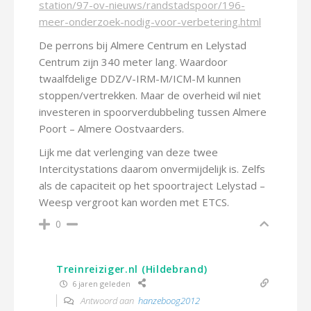
station/97-ov-nieuws/randstadspoor/196-
meer-onderzoek-nodig-voor-verbetering.html
De perrons bij Almere Centrum en Lelystad
Centrum zijn 340 meter lang. Waardoor
twaalfdelige DDZ/V-IRM-M/ICM-M kunnen
stoppen/vertrekken. Maar de overheid wil niet
investeren in spoorverdubbeling tussen Almere
Poort – Almere Oostvaarders.
Lijk me dat verlenging van deze twee
Intercitystations daarom onvermijdelijk is. Zelfs
als de capaciteit op het spoortraject Lelystad –
Weesp vergroot kan worden met ETCS.
0
Treinreiziger.nl (Hildebrand)
6 jaren geleden
Antwoord aan
hanzeboog2012