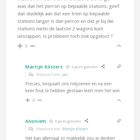
was dan het perron op bepaalde stations, geef
dan duidelijk aan dat een trein op bepaalde
stations langer is dan perron en dat je bij die
stations nietin de laatste 2 wagons kunt
uitstappen. Is probleem toch ook opgelost ?
0
Martijn Kösters
6 jaren geleden
Antwoord aan
jan
Precies, bespaart ons miljoenen en na een
keer fout te hebben gestaan leert men het wel.
0
Anoniem
6 jaren geleden
Antwoord aan
Martijn Kösters
Het kan allemaal zo makkelijk zou je denken