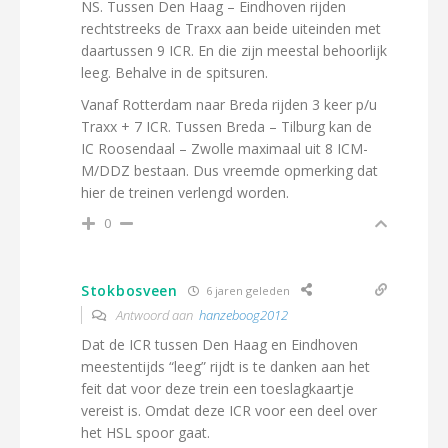
NS. Tussen Den Haag – Eindhoven rijden
rechtstreeks de Traxx aan beide uiteinden met
daartussen 9 ICR. En die zijn meestal behoorlijk
leeg. Behalve in de spitsuren.
Vanaf Rotterdam naar Breda rijden 3 keer p/u
Traxx + 7 ICR. Tussen Breda – Tilburg kan de
IC Roosendaal – Zwolle maximaal uit 8 ICM-
M/DDZ bestaan. Dus vreemde opmerking dat
hier de treinen verlengd worden.
0
Stokbosveen
6 jaren geleden
Antwoord aan
hanzeboog2012
Dat de ICR tussen Den Haag en Eindhoven
meestentijds “leeg” rijdt is te danken aan het
feit dat voor deze trein een toeslagkaartje
vereist is. Omdat deze ICR voor een deel over
het HSL spoor gaat.