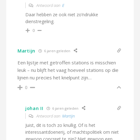
Antwoord aan
E
Daar hebben ze ook niet zo’ndrukke
dienstregeling.
0
Martijn
6 jaren geleden
Een lijstje met getroffen stations is misschien
leuk – nu blijft het vaag hoeveel stations op die
lijnen nu precies het knelpunt zijn…
0
johan II
6 jaren geleden
Antwoord aan
Martijn
Juist, dit is toch zo knullig. Of is het
interessantdoenerij, of machtspolitiek om niet
gewoon concreet te zijn? Niet gewoon een