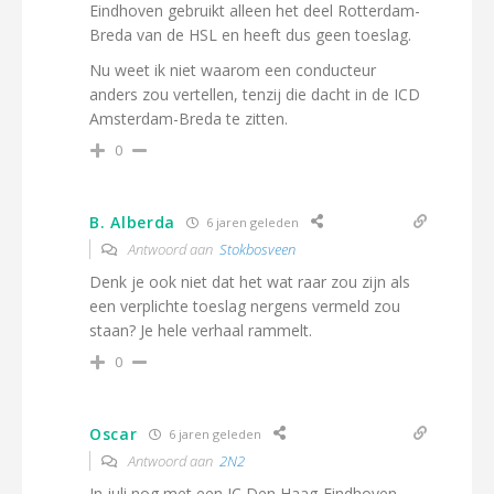
Eindhoven gebruikt alleen het deel Rotterdam-
Breda van de HSL en heeft dus geen toeslag.
Nu weet ik niet waarom een conducteur
anders zou vertellen, tenzij die dacht in de ICD
Amsterdam-Breda te zitten.
0
B. Alberda
6 jaren geleden
Antwoord aan
Stokbosveen
Denk je ook niet dat het wat raar zou zijn als
een verplichte toeslag nergens vermeld zou
staan? Je hele verhaal rammelt.
0
Oscar
6 jaren geleden
Antwoord aan
2N2
In juli nog met een IC Den Haag-Eindhoven