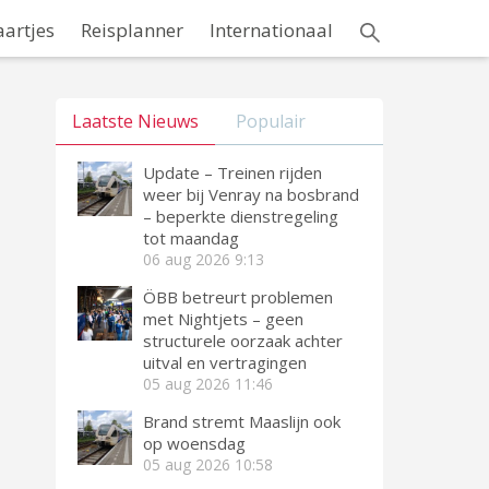
aartjes
Reisplanner
Internationaal
Laatste Nieuws
Populair
Update – Treinen rijden
weer bij Venray na bosbrand
– beperkte dienstregeling
tot maandag
06 aug 2026
9:13
ÖBB betreurt problemen
met Nightjets – geen
structurele oorzaak achter
uitval en vertragingen
05 aug 2026
11:46
Brand stremt Maaslijn ook
op woensdag
05 aug 2026
10:58