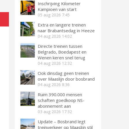
Inschrijving Kilometer
Kampioen van start
05 aug 2026
7:45
Extra en langere treinen
naar Brabantsedag in Heeze
04 aug 2026
14:02
Directe treinen tussen
Belgrado, Boedapest en
Wenen keren snel terug
04 aug 2026
12:32
Ook dinsdag geen treinen
over Maaslijn door bosbrand
04 aug 2026
8:36
Ruim 390.000 mensen
schaften goedkoop NS-
abonnement aan
03 aug 2026
17:32
Update – Bosbrand legt
treinverkeer op Maaslijn stil