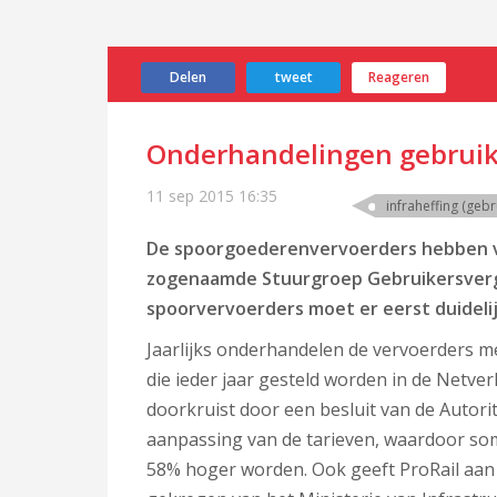
Delen
tweet
Reageren
Onderhandelingen gebruik
11 sep 2015
16:35
infraheffing (geb
De spoorgoederenvervoerders hebben vr
zogenaamde Stuurgroep Gebruikersverg
spoorvervoerders moet er eerst duidel
Jaarlijks onderhandelen de vervoerders me
die ieder jaar gesteld worden in de Netver
doorkruist door een besluit van de Autorit
aanpassing van de tarieven, waardoor so
58% hoger worden. Ook geeft ProRail aan 