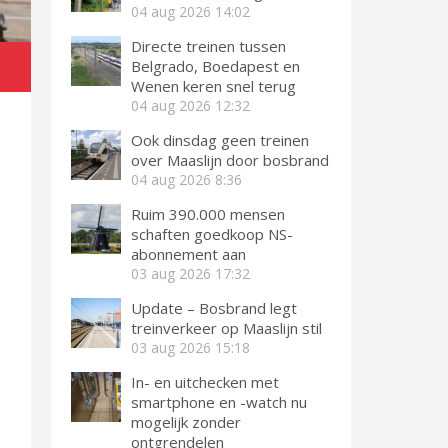
04 aug 2026
14:02
Directe treinen tussen
Belgrado, Boedapest en
Wenen keren snel terug
04 aug 2026
12:32
Ook dinsdag geen treinen
over Maaslijn door bosbrand
04 aug 2026
8:36
Ruim 390.000 mensen
schaften goedkoop NS-
abonnement aan
03 aug 2026
17:32
Update – Bosbrand legt
treinverkeer op Maaslijn stil
03 aug 2026
15:18
In- en uitchecken met
smartphone en -watch nu
mogelijk zonder
ontgrendelen