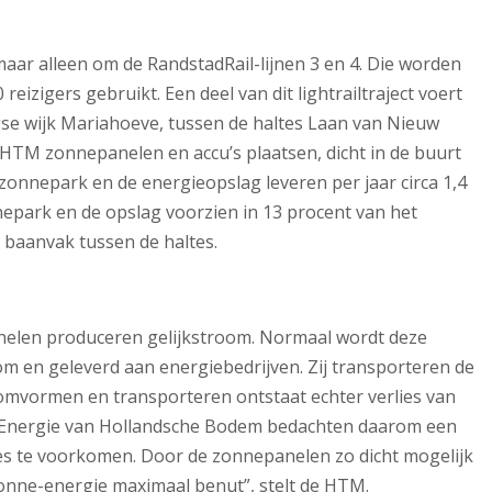
maar alleen om de RandstadRail-lijnen 3 en 4. Die worden
eizigers gebruikt. Een deel van dit lightrailtraject voert
gse wijk Mariahoeve, tussen de haltes Laan van Nieuw
e HTM zonnepanelen en accu’s plaatsen, dicht in de buurt
onnepark en de energieopslag leveren per jaar circa 1,4
epark en de opslag voorzien in 13 procent van het
 baanvak tussen de haltes.
nelen produceren gelijkstroom. Normaal wordt deze
 en geleverd aan energiebedrijven. Zij transporteren de
omvormen en transporteren ontstaat echter verlies van
 Energie van Hollandsche Bodem bedachten daarom een
ies te voorkomen. Door de zonnepanelen zo dicht mogelijk
zonne-energie maximaal benut”, stelt de HTM.