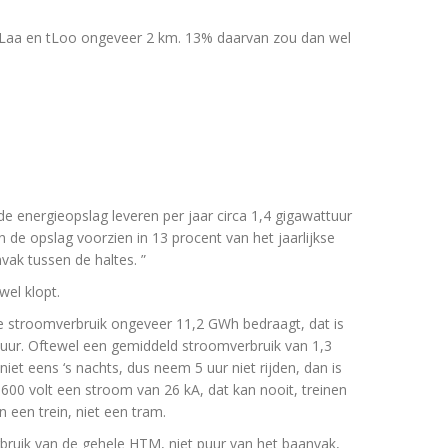
s Laa en tLoo ongeveer 2 km. 13% daarvan zou dan wel
 energieopslag leveren per jaar circa 1,4 gigawattuur
de opslag voorzien in 13 procent van het jaarlijkse
ak tussen de haltes. ”
wel klopt.
le stroomverbruik ongeveer 11,2 GWh bedraagt, dat is
ur. Oftewel een gemiddeld stroomverbruik van 1,3
et eens ‘s nachts, dus neem 5 uur niet rijden, dan is
600 volt een stroom van 26 kA, dat kan nooit, treinen
 een trein, niet een tram.
bruik van de gehele HTM, niet puur van het baanvak,