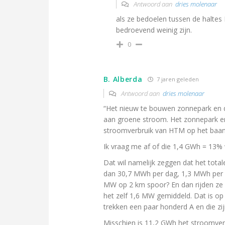
Antwoord aan
dries molenaar
als ze bedoelen tussen de halte
bedroevend weinig zijn.
0
B. Alberda
7 jaren geleden
Antwoord aan
dries molenaar
“Het nieuw te bouwen zonnepark en de
aan groene stroom. Het zonnepark en 
stroomverbruik van HTM op het baanv
Ik vraag me af of die 1,4 GWh = 13% 
Dat wil namelijk zeggen dat het tota
dan 30,7 MWh per dag, 1,3 MWh per u
MW op 2 km spoor? En dan rijden ze ni
het zelf 1,6 MW gemiddeld. Dat is op 
trekken een paar honderd A en die zijn
Misschien is 11,2 GWh het stroomver