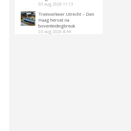
03 aug 2026
11:13
Treinverkeer Utrecht – Den
Haag hervat na
bovenleidingbreuk
03 aug 2026
8:44