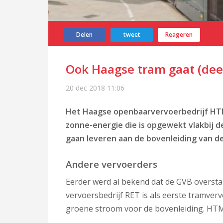
Delen
tweet
Reageren
Ook Haagse tram gaat (deel
20 dec 2018
11:06
Het Haagse openbaarvervoerbedrijf HTM w
zonne-energie die is opgewekt vlakbij 
gaan leveren aan de bovenleiding van d
Andere vervoerders
Eerder werd al bekend dat de GVB oversta
vervoersbedrijf RET is als eerste tramve
groene stroom voor de bovenleiding. HTM