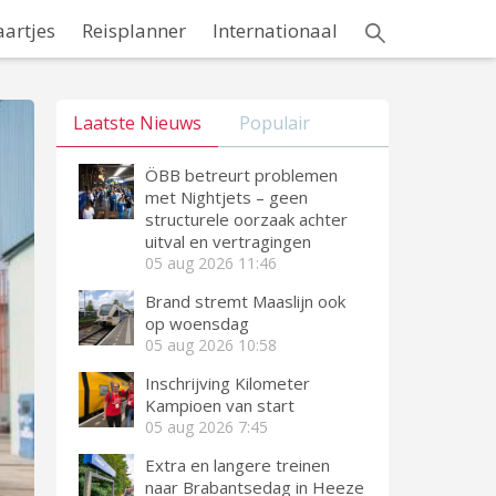
aartjes
Reisplanner
Internationaal
Laatste Nieuws
Populair
ÖBB betreurt problemen
met Nightjets – geen
structurele oorzaak achter
uitval en vertragingen
05 aug 2026
11:46
Brand stremt Maaslijn ook
op woensdag
05 aug 2026
10:58
Inschrijving Kilometer
Kampioen van start
05 aug 2026
7:45
Extra en langere treinen
naar Brabantsedag in Heeze