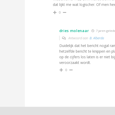
dat lijkt me wat logischer. Of men he
0
dries molenaar
7 jaren geled
Antwoord aan
B. Alberda
Duidelijk dat het bericht nogal ra
hetzelfde bericht te knippen en pl
op de cijfers los laten is er niet 
veroorzaakt wordt.
0