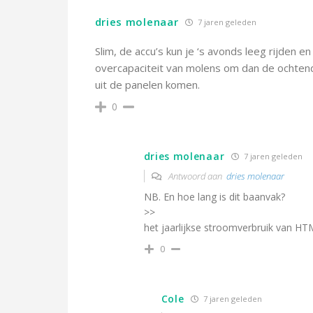
dries molenaar
7 jaren geleden
Slim, de accu’s kun je ‘s avonds leeg rijden e
overcapaciteit van molens om dan de ochten
uit de panelen komen.
0
dries molenaar
7 jaren geleden
Antwoord aan
dries molenaar
NB. En hoe lang is dit baanvak?
>>
het jaarlijkse stroomverbruik van HT
0
Cole
7 jaren geleden