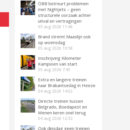
ÖBB betreurt problemen
met Nightjets – geen
structurele oorzaak achter
uitval en vertragingen
05 aug 2026
11:46
Brand stremt Maaslijn ook
op woensdag
05 aug 2026
10:58
Inschrijving Kilometer
Kampioen van start
05 aug 2026
7:45
Extra en langere treinen
naar Brabantsedag in Heeze
04 aug 2026
14:02
Directe treinen tussen
Belgrado, Boedapest en
Wenen keren snel terug
04 aug 2026
12:32
Ook dinsdag geen treinen