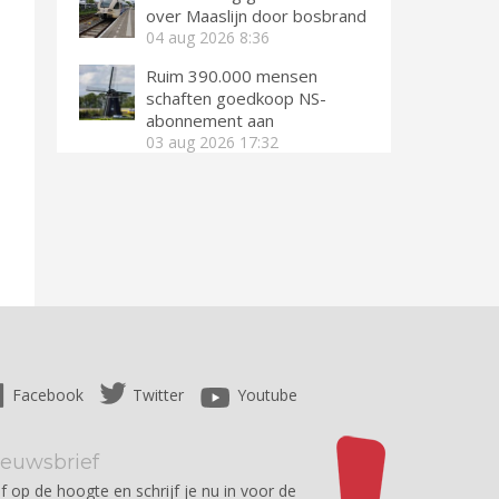
over Maaslijn door bosbrand
04 aug 2026
8:36
Ruim 390.000 mensen
schaften goedkoop NS-
abonnement aan
03 aug 2026
17:32
Facebook
Twitter
Youtube
ieuwsbrief
jf op de hoogte en schrijf je nu in voor de