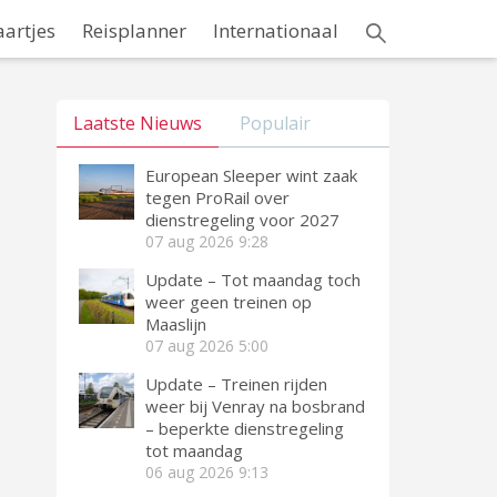
aartjes
Reisplanner
Internationaal
Laatste Nieuws
Populair
European Sleeper wint zaak
tegen ProRail over
dienstregeling voor 2027
07 aug 2026
9:28
Update – Tot maandag toch
weer geen treinen op
Maaslijn
07 aug 2026
5:00
Update – Treinen rijden
weer bij Venray na bosbrand
– beperkte dienstregeling
tot maandag
06 aug 2026
9:13