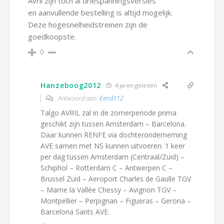
Avril zijn toch al driespanningsversies
en aanvullende bestelling is altijd mogelijk.
Deze hogesnelheidstreinen zijn de
goedkoopste.
0
Hanzeboog2012
4 jaren geleden
Antwoord aan
Eend112
Talgo AVRIL zal in de zomerperiode prima
geschikt zijn tussen Amsterdam – Barcelona.
Daar kunnen RENFE via dochteronderneming
AVE samen met NS kunnen uitvoeren. 1 keer
per dag tussen Amsterdam (Centraal/Zuid) –
Schiphol – Rotterdam C – Antwerpen C –
Brussel Zuid – Aeroport Charles de Gaulle TGV
– Marne la Vallée Chessy – Avignon TGV –
Montpellier – Perpignan – Figueras – Gerona –
Barcelona Sants AVE.