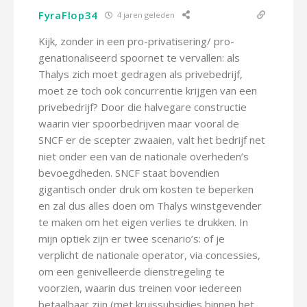
FyraFlop34
4 jaren geleden
Kijk, zonder in een pro-privatisering/ pro-
genationaliseerd spoornet te vervallen: als
Thalys zich moet gedragen als privebedrijf,
moet ze toch ook concurrentie krijgen van een
privebedrijf? Door die halvegare constructie
waarin vier spoorbedrijven maar vooral de
SNCF er de scepter zwaaien, valt het bedrijf net
niet onder een van de nationale overheden’s
bevoegdheden. SNCF staat bovendien
gigantisch onder druk om kosten te beperken
en zal dus alles doen om Thalys winstgevender
te maken om het eigen verlies te drukken. In
mijn optiek zijn er twee scenario’s: of je
verplicht de nationale operator, via concessies,
om een genivelleerde dienstregeling te
voorzien, waarin dus treinen voor iedereen
betaalbaar zijn (met kruissubsidies binnen het