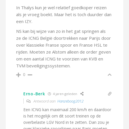
In Thalys kun je wel relatief goedkoper reizen
als je vroeg boekt. Maar het is toch duurder dan
een IZY.
NS kan bij wijze van zo in het gat springen als
ze de ICNG België doortrekken naar Parijs door
over klassieke Franse spoor en Franse HSL te
rijden. Moeten ze Alstom alleen de order geven
om een aantal ICNG te voorzien van KVB en
TVM beveiligingssystemen.
0
Erno-Berk
4 jaren geleden
Antwoord aan
Hanzeboog2012
Een ICNG kan maximaal 200 km/h en daardoor
is het mogelijk om dit soort treinen op de
overbelaste LGV Nord in te zetten. Dan zou je
over klassieke spoorlijnen naar Paris moeten