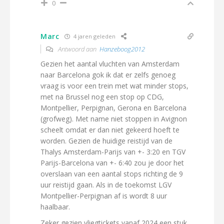
0
Marc
4 jaren geleden
Antwoord aan
Hanzeboog2012
Gezien het aantal vluchten van Amsterdam
naar Barcelona gok ik dat er zelfs genoeg
vraag is voor een trein met wat minder stops,
met na Brussel nog een stop op CDG,
Montpellier, Perpignan, Gerona en Barcelona
(grofweg). Met name niet stoppen in Avignon
scheelt omdat er dan niet gekeerd hoeft te
worden. Gezien de huidige reistijd van de
Thalys Amsterdam-Parijs van +- 3:20 en TGV
Parijs-Barcelona van +- 6:40 zou je door het
overslaan van een aantal stops richting de 9
uur reistijd gaan. Als in de toekomst LGV
Montpellier-Perpignan af is wordt 8 uur
haalbaar.
Zeker gezien vliegtickets vanaf 2024 een stuk