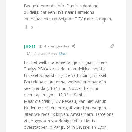
Bedankt voor de info. Dan is inderdaad
duidelijk dat een HST naar Barcelona
inderdaad niet op Avignon TGV moet stoppen.
0
Joost
4 jaren geleden
Antwoord aan
Marc
En met welk materieel wil je dit gaan rijden?
Thalys PBKA zoals de maandelijkse shuttle
Brussel-Straatsburg? De verbinding Brussel-
Barcelona is nu prima, weliswaar maar één
keer per dag, 10:17 uit Brussel, half uur
overstap in Lyon, 19:32 in Sants.
Maar die trein (TGV Réseau) kan niet vanuit
Nederland rijden, hooguit vanaf Antwerpen…
laten we redelijk blijven, Amsterdam-Barcelona
zit er gewoon voorlopig niet in. Het is
overstappen in Parijs, of in Brussel en Lyon.