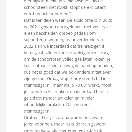
met bijvoorbeeld deze nieuwsbrief: als de
schoorsteen niet rookt, stopt de exploitant
en/of redacteur er mee.”
Dat is ten delen waar. De exploitatie is in 2020
en 2021 gewoon doorgelopen, met verlies, er
is een bescheiden oproep gedaan om
supporter te worden, maar verder niets. In
2022 zien we inderdaad dat treinreiziger.nl
beter gaat, alleen voor te weinig omzet zorgt
om de schoorsteen volledig te laten roken, je
kunt natuurlijk niet eeuwig de hand op houden,
dus het is goed dat we ook andere initiatieven
zijn gestart. Graag stop ik nog steeds tijd in
treinreiziger.nl, maar als je 70 uur werkt, moet
je soms keuzes maken, en inderdaad heeft dit
geleid tot minder artikelen en minder
inhoudelijke artikelen. Dat omtrent
treinreiziger.nl.
Omtrent Thalys: corona waren ook zware
jaren voor hen, maar nu is de trein gewoon
weer als vanouds zeer goed gevuld, en ik