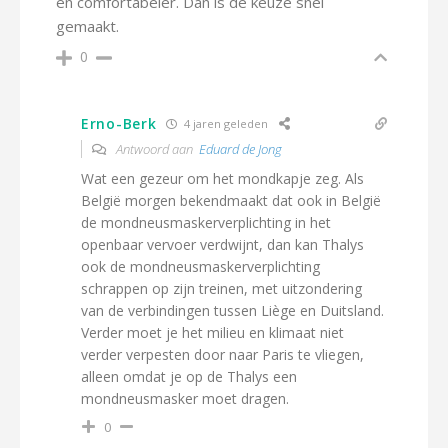
en comfortabeler. Dan is de keuze snel
gemaakt.
0
Erno-Berk
4 jaren geleden
Antwoord aan
Eduard de Jong
Wat een gezeur om het mondkapje zeg. Als
België morgen bekendmaakt dat ook in België
de mondneusmaskerverplichting in het
openbaar vervoer verdwijnt, dan kan Thalys
ook de mondneusmaskerverplichting
schrappen op zijn treinen, met uitzondering
van de verbindingen tussen Liège en Duitsland.
Verder moet je het milieu en klimaat niet
verder verpesten door naar Paris te vliegen,
alleen omdat je op de Thalys een
mondneusmasker moet dragen.
0