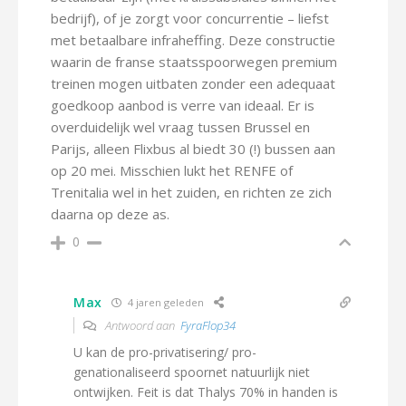
bedrijf), of je zorgt voor concurrentie – liefst
met betaalbare infraheffing. Deze constructie
waarin de franse staatsspoorwegen premium
treinen mogen uitbaten zonder een adequaat
goedkoop aanbod is verre van ideaal. Er is
overduidelijk wel vraag tussen Brussel en
Parijs, alleen Flixbus al biedt 30 (!) bussen aan
op 20 mei. Misschien lukt het RENFE of
Trenitalia wel in het zuiden, en richten ze zich
daarna op deze as.
0
Max
4 jaren geleden
Antwoord aan
FyraFlop34
U kan de pro-privatisering/ pro-
genationaliseerd spoornet natuurlijk niet
ontwijken. Feit is dat Thalys 70% in handen is