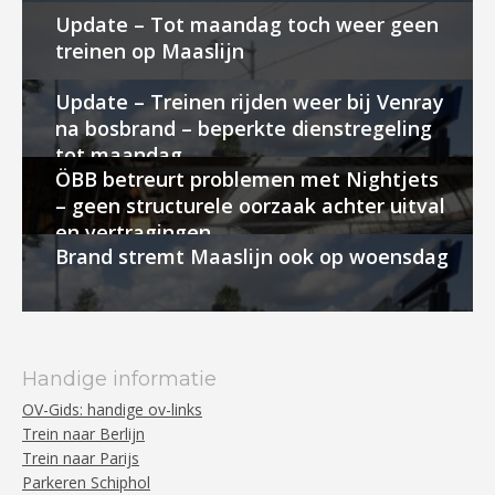
Update – Tot maandag toch weer geen
treinen op Maaslijn
Update – Treinen rijden weer bij Venray
na bosbrand – beperkte dienstregeling
tot maandag
ÖBB betreurt problemen met Nightjets
– geen structurele oorzaak achter uitval
en vertragingen
Brand stremt Maaslijn ook op woensdag
Handige informatie
OV-Gids: handige ov-links
Trein naar Berlijn
Trein naar Parijs
Parkeren Schiphol