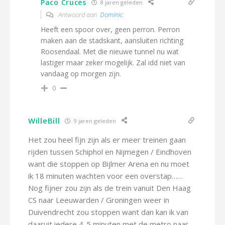
Paco Cruces
8 jaren geleden
Antwoord aan
Dominic
Heeft een spoor over, geen perron. Perron
maken aan de stadskant, aansluiten richting
Roosendaal. Met die nieuwe tunnel nu wat
lastiger maar zeker mogelijk. Zal idd niet van
vandaag op morgen zijn.
0
WilleBill
9 jaren geleden
Het zou heel fijn zijn als er meer treinen gaan
rijden tussen Schiphol en Nijmegen / Eindhoven
want die stoppen op Bijlmer Arena en nu moet
ik 18 minuten wachten voor een overstap……
Nog fijner zou zijn als de trein vanuit Den Haag
CS naar Leeuwarden / Groningen weer in
Duivendrecht zou stoppen want dan kan ik van
daaruit iedere 4-5 minuten met de metro naar