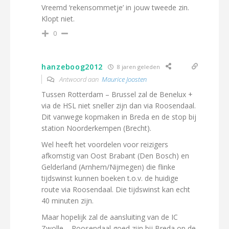
Vreemd ‘rekensommetje’ in jouw tweede zin.
Klopt niet.
0
hanzeboog2012
8 jaren geleden
Antwoord aan
Maurice Joosten
Tussen Rotterdam – Brussel zal de Benelux +
via de HSL niet sneller zijn dan via Roosendaal.
Dit vanwege kopmaken in Breda en de stop bij
station Noorderkempen (Brecht).
Wel heeft het voordelen voor reizigers
afkomstig van Oost Brabant (Den Bosch) en
Gelderland (Arnhem/Nijmegen) die flinke
tijdswinst kunnen boeken t.o.v. de huidige
route via Roosendaal. Die tijdswinst kan echt
40 minuten zijn.
Maar hopelijk zal de aansluiting van de IC
Zwolle – Roosendaal goed zijn bij Breda op de