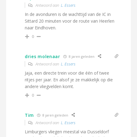
Antwoord aan
L. Essers
In de avonduren is de wachttijd van de IC in
Sittard 20 minuten voor de route van Heerlen
naar Eindhoven.
0
dries molenaar
8 jaren geleden
Antwoord aan
L. Essers
Jaja, een directe trein voor die één of twee
ritjes per jaar. En alsof je ze makkelijk op die
andere vliegvelden komt.
0
Tim
8 jaren geleden
Antwoord aan
L. Essers
Limburgers vliegen meestal via Dusseldorf