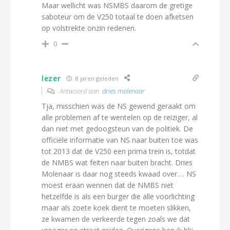
Maar wellicht was NSMBS daarom de gretige
saboteur om de V250 totaal te doen afketsen
op volstrekte onzin redenen.
0
lezer
8 jaren geleden
Antwoord aan
dries molenaar
Tja, misschien was de NS gewend geraakt om
alle problemen af te wentelen op de reiziger, al
dan niet met gedoogsteun van de politiek. De
officiële informatie van NS naar buiten toe was
tot 2013 dat de V250 een prima trein is, totdat
de NMBS wat feiten naar buiten bracht. Dries
Molenaar is daar nog steeds kwaad over…. NS
moest eraan wennen dat de NMBS niet
hetzelfde is als een burger die alle voorlichting
maar als zoete koek dient te moeten slikken,
ze kwamen de verkeerde tegen zoals we dat