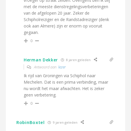
vroeger op straat zeiden. Overigens ben ik blij
met de meeste dienstregelingsverbeteringen
van de afgelopen 20 jaar. Zeker de
Schipholreiziger en de Randstadreiziger (denk
ook aan Almere) zijn er enorm op vooruit
gegaan.
0
Herman Dekker
8 jaren geleden
Antwoord aan
lezer
Ik rijd van Groningen via Schiphol naar
Mechelen. Dat is een prima verbinding, maar
nu wordt het maar afwachten. Het is zeker
geen verbetering.
0
RobinBoxtel
9 jaren geleden