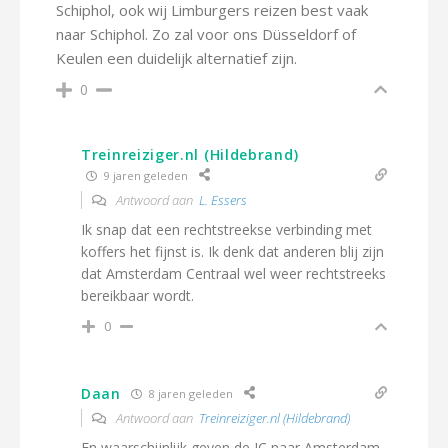
Schiphol, ook wij Limburgers reizen best vaak
naar Schiphol. Zo zal voor ons Düsseldorf of
Keulen een duidelijk alternatief zijn.
0
Treinreiziger.nl (Hildebrand)
9 jaren geleden
Antwoord aan
L. Essers
Ik snap dat een rechtstreekse verbinding met
koffers het fijnst is. Ik denk dat anderen blij zijn
dat Amsterdam Centraal wel weer rechtstreeks
bereikbaar wordt.
0
Daan
8 jaren geleden
Antwoord aan
Treinreiziger.nl (Hildebrand)
En waarschijnlijk geven de IC naar Amsterdam