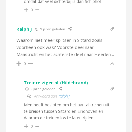
omdat dat veel dichterbij is dan Schiphol.
0
Ralph J
9 jaren geleden
Waarom niet meer splitsen in Sittard zoals
voorheen ook was? Voorste deel naar
Maastricht en het achterste deel naar Heerlen…
0
Treinreiziger.nl (Hildebrand)
9 jaren geleden
Antwoord aan
Ralph J
Men heeft besloten om het aantal treinen uit
te breiden tussen Sittard en Eindhoven en
daarom de treinen los te laten rijden
0