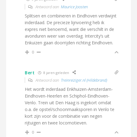
Antwoord aan
Maurice Joosten
Splitsen en combineren in Eindhoven verdwijnt
inderdaad. De precieze lijnvoering heb ik
expres niet benoemd, want die verschilt in de
avonduren weer van overdag. Intercity’s uit
Enkuizen gaan doorrijden richting Eindhoven.
0
Bert
8 jaren geleden
Antwoord aan
Treinreiziger.nl (Hildebrand)
Het wordt inderdaad Enkhuizen-Amsterdam-
Eindhoven-Heerlen en Schiphol-Eindhoven-
Venlo. Trein uit Den Haag is ingekort omdat
o.a. de opstel/schoonmaaksporen in Venlo te
kort zijn voor de combinatie van negen
rijtuigen en twee locomotieven.
0