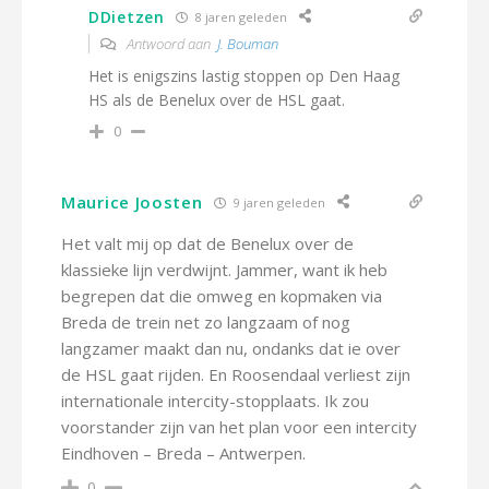
DDietzen
8 jaren geleden
Antwoord aan
J. Bouman
Het is enigszins lastig stoppen op Den Haag
HS als de Benelux over de HSL gaat.
0
Maurice Joosten
9 jaren geleden
Het valt mij op dat de Benelux over de
klassieke lijn verdwijnt. Jammer, want ik heb
begrepen dat die omweg en kopmaken via
Breda de trein net zo langzaam of nog
langzamer maakt dan nu, ondanks dat ie over
de HSL gaat rijden. En Roosendaal verliest zijn
internationale intercity-stopplaats. Ik zou
voorstander zijn van het plan voor een intercity
Eindhoven – Breda – Antwerpen.
0