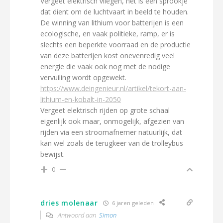
Vergeet elektrisch vliegen, het is een sprookje
dat dient om de luchtvaart in beeld te houden.
De winning van lithium voor batterijen is een
ecologische, en vaak politieke, ramp, er is
slechts een beperkte voorraad en de productie
van deze batterijen kost onevenredig veel
energie die vaak ook nog met de nodige
vervuiling wordt opgewekt.
https://www.deingenieur.nl/artikel/tekort-aan-
lithium-en-kobalt-in-2050
Vergeet elektrisch rijden op grote schaal
eigenlijk ook maar, onmogelijk, afgezien van
rijden via een stroomafnemer natuurlijk, dat
kan wel zoals de terugkeer van de trolleybus
bewijst.
0
dries molenaar
6 jaren geleden
Antwoord aan
Simon