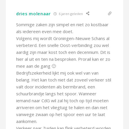
dries molenaar
6 jaren geleden
Sommige zaken zijn simpel en niet zo kostbaar
als iedereen even mee doet.
Volgens mij wordt Groningen-Nieuwe Schans al
verbeterd. Een snelle Oost-verbinding zou wel
aardig zijn maar kost toch een decennium. Dit is
hier al uit en ten na besproken. Prorail kan er zo
mee aan de gang 🙂
Bedrijfszekerheid lijkt mij ook wel van van
belang. Het kan toch niet dat zoveel verkeer stil
valt door incidenten als bermbrand, een
schuurbrandje langs het spoor. Wanneer
iemand naar CdG wil zal hij toch op tijd moeten
arriveren om het vliegtuig te halen en dan niet
vanwege zwaan op het spoor een uur te laat
aankomen.
Verkeer naar Zuiden kan flink verbeterd worden