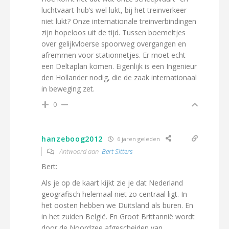
luchtvaart-hub’s wel lukt, bij het treinverkeer
niet lukt? Onze internationale treinverbindingen
zijn hopeloos uit de tijd. Tussen boemeltjes
over gelijkvloerse spoorweg overgangen en
afremmen voor stationnetjes. Er moet echt
een Deltaplan komen. Eigenlijk is een Ingenieur
den Hollander nodig, die de zaak internationaal
in beweging zet.
0
hanzeboog2012
6 jaren geleden
Antwoord aan
Bert Sitters
Bert:
Als je op de kaart kijkt zie je dat Nederland
geografisch helemaal niet zo centraal ligt. In
het oosten hebben we Duitsland als buren. En
in het zuiden België. En Groot Brittannië wordt
door de Noordzee afgescheiden van