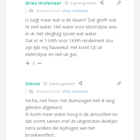
dries molenaar
6 jaren geleden
Antwoord aan
dries molenaar
U zuigt maar wat ui de dauim? Dat geeft ook
te veel water. Het water voor electrolyse was
er al. Het vliegtuig spoeit wat water.
Dat er er 5 kWh voor 1KWh rendement zou
zijn lijkt mij flauwekul. Het komt tzt uit
elektrolyse en niet uit gas.
0
Simon
6 jaren geleden
Antwoord aan
dries molenaar
Ha ha, nee hoor, het duimzuigen heb ik lang
geleden afgeleerd.
Er komt meer water hoog in de atmosfeer en
dat vormt samen met de uitgestoten deeltjes
extra wolken die bijdragen aan het
broeikaseffect.