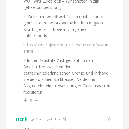
WOII was Zuidbroek – Winschoten in zijn
geheel dubbelsporig.
In Duitsland wordt wel flink in dubbel spoor
geïnvesteerd. Voorzover ik het kan nagaan
wordt grens – Irhove in zijn geheel
dubbelsporig.
https://bauprojekte.deutschebahn.com/p/wund
erline
> In der Baustufe 2 ist geplant, in den
Abschnitten zwischen der
deutsch/niederländischen Grenze und Ihrhove
sowie zwischen Stickhausen-Velde und
Augustfehn einen zweispurigen Gleisausbau zu
realisieren.
0
Henk
6 jaren geleden