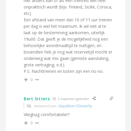
niet anders kan of als een treinreis wel heel
onpraktisch wordt (bijv. Finland, Sicilië, Corsica,
etc).
Een afstand van meer dan 10 of 11 uur treinen
per dag is wel het maximum. Ik wil niet al te
laat op de bestemming aankomen, uiterlijk
19u00. Dat geeft je de mogelijkheid nog een
behoorlijke avondmaaltijd te nuttigen, en
bovendien heb je nog wat reservetijd mocht er
onderweg wat mis gaan (gemiste aansluiting,
grote vertraging, e.d.).
P.S. Nachttreinen en boten zijn een no-no.
0
Bert Sitters
2 maanden geleden
Antwoord aan
Gwyddion O'Donerhy
Vliegtuig comfortabeler?
0