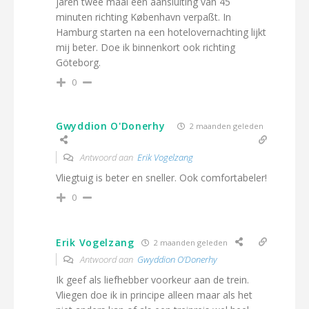
jaren twee maal een aansluiting van 45
minuten richting København verpaßt. In
Hamburg starten na een hotelovernachting lijkt
mij beter. Doe ik binnenkort ook richting
Göteborg.
0
Gwyddion O'Donerhy
2 maanden geleden
Antwoord aan
Erik Vogelzang
Vliegtuig is beter en sneller. Ook comfortabeler!
0
Erik Vogelzang
2 maanden geleden
Antwoord aan
Gwyddion O'Donerhy
Ik geef als liefhebber voorkeur aan de trein.
Vliegen doe ik in principe alleen maar als het