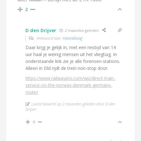
2
D den Drijver
2 maanden geleden
Antwoord aan
Hanzeboog
Daar krijg je gelijk in, met een reistijd van 14
uur haal je weinig mensen uit het vliegtuig. In
onderstaande link zie je alle forensen-stations.
Alleen in Dld rijdt de trein non-stop door.
https://www.railwaypro.com/wp/direct-train-
service-on-the-norway-denmark-germany-
route/
Laatst bewerkt op 2 maanden geleden door D den
Drijver
0