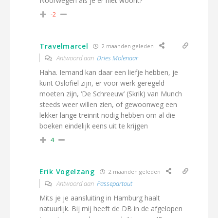
Noorwegen als je er niet woont?
-2
Travelmarcel
2 maanden geleden
Antwoord aan
Dries Molenaar
Haha. Iemand kan daar een liefje hebben, je
kunt Oslofiel zijn, er voor werk geregeld
moeten zijn, ‘De Schreeuw’ (Skrik) van Munch
steeds weer willen zien, of gewoonweg een
lekker lange treinrit nodig hebben om al die
boeken eindelijk eens uit te krijgen
4
Erik Vogelzang
2 maanden geleden
Antwoord aan
Passepartout
Mits je je aansluiting in Hamburg haalt
natuurlijk. Bij mij heeft de DB in de afgelopen