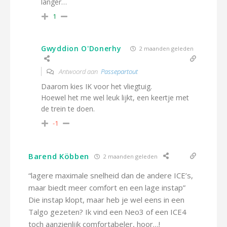
langer…
1
Gwyddion O'Donerhy
2 maanden geleden
Antwoord aan
Passepartout
Daarom kies IK voor het vliegtuig.
Hoewel het me wel leuk lijkt, een keertje met
de trein te doen.
-1
Barend Köbben
2 maanden geleden
“lagere maximale snelheid dan de andere ICE’s,
maar biedt meer comfort en een lage instap”
Die instap klopt, maar heb je wel eens in een
Talgo gezeten? Ik vind een Neo3 of een ICE4
toch aanzienlijk comfortabeler, hoor…!