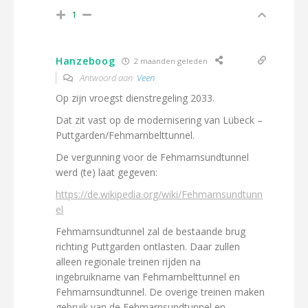
1
Hanzeboog
2 maanden geleden
Antwoord aan
Veen
Op zijn vroegst dienstregeling 2033.
Dat zit vast op de modernisering van Lübeck –
Puttgarden/Fehmarnbelttunnel.
De vergunning voor de Fehmarnsundtunnel
werd (te) laat gegeven:
https://de.wikipedia.org/wiki/Fehmarnsundtunn
el
Fehmarnsundtunnel zal de bestaande brug
richting Puttgarden ontlasten. Daar zullen
alleen regionale treinen rijden na
ingebruikname van Fehmarnbelttunnel en
Fehmarnsundtunnel. De overige treinen maken
gebruik van de Fehmarnsundtunnel en