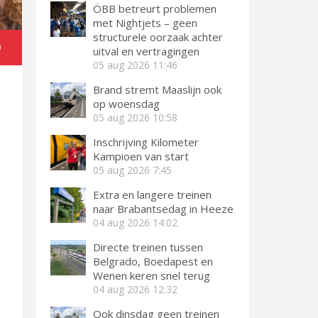
ÖBB betreurt problemen
met Nightjets – geen
structurele oorzaak achter
)
uitval en vertragingen
05 aug 2026
11:46
Brand stremt Maaslijn ook
op woensdag
05 aug 2026
10:58
Inschrijving Kilometer
Kampioen van start
05 aug 2026
7:45
Extra en langere treinen
naar Brabantsedag in Heeze
04 aug 2026
14:02
Directe treinen tussen
Belgrado, Boedapest en
Wenen keren snel terug
04 aug 2026
12:32
Ook dinsdag geen treinen