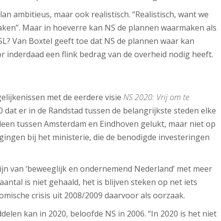
 ambitieus, maar ook realistisch. “Realistisch, want we
aken”. Maar in hoeverre kan NS de plannen waarmaken als
SL? Van Boxtel geeft toe dat NS de plannen waar kan
r inderdaad een flink bedrag van de overheid nodig heeft.
elijkenissen met de eerdere visie
NS 2020: Vrij om te
0 dat er in de Randstad tussen de belangrijkste steden elke
 alleen tussen Amsterdam en Eindhoven gelukt, maar niet op
igingen bij het ministerie, die de benodigde investeringen
zijn van ‘beweeglijk en ondernemend Nederland’ met meer
antal is niet gehaald, het is blijven steken op net iets
mische crisis uit 2008/2009 daarvoor als oorzaak.
len kan in 2020, beloofde NS in 2006. “In 2020 is het niet