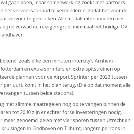
elf wil gaan doen, maar samenwerking zoekt met partners.
van het vervoersaanbod te verminderen, zodat het voor de
ar vervoer te gebruiken. Alle modaliteiten moeten met
s bij de verwachte reizigersgroei minimaal het huidige OV-
 handhaven.
bekend, zoals elke tien minuten intercity’s
Arnhem –
Rotterdam en extra sprinters en extra spitstreinen op
nteerde plannen voor de
Airport Sprinter per 2023
tussen
 per uur), komt in het plan terug. (Die op dat moment alle
t vervangen tussen beide stations).
aag met slimme maatregelen nog op te vangen binnen de
jaren tot 2040 zijn er echter forse investeringen nodig.
 meer genoemd: delen met vier sporen tussen Utrecht en
 kruisingen in Eindhoven en Tilburg, langere perrons in