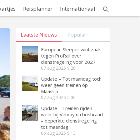
aartjes
Reisplanner
Internationaal
Laatste Nieuws
Populair
European Sleeper wint zaak
tegen ProRail over
dienstregeling voor 2027
07 aug 2026
9:28
Update – Tot maandag toch
weer geen treinen op
Maaslijn
07 aug 2026
5:00
Update – Treinen rijden
weer bij Venray na bosbrand
– beperkte dienstregeling
tot maandag
06 aug 2026
9:13