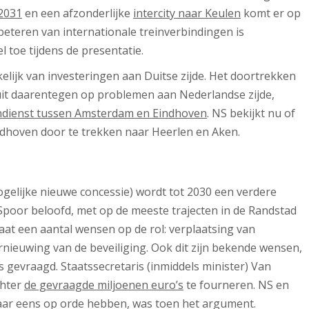
 2031
en een afzonderlijke
intercity naar Keulen
komt er op
rbeteren van internationale treinverbindingen is
l toe tijdens de presentatie.
elijk van investeringen aan Duitse zijde. Het doortrekken
tuit daarentegen op problemen aan Nederlandse zijde,
ndienst tussen Amsterdam en Eindhoven
. NS bekijkt nu of
indhoven door te trekken naar Heerlen en Aken.
ogelijke nieuwe concessie) wordt tot 2030 een verdere
poor beloofd, met op de meeste trajecten in de Randstad
aat een aantal wensen op de rol: verplaatsing van
nieuwing van de beveiliging. Ook dit zijn bekende wensen,
is gevraagd. Staatssecretaris (inmiddels minister) Van
chter
de gevraagde miljoenen euro’s
te fourneren. NS en
aar eens op orde hebben, was toen het argument.