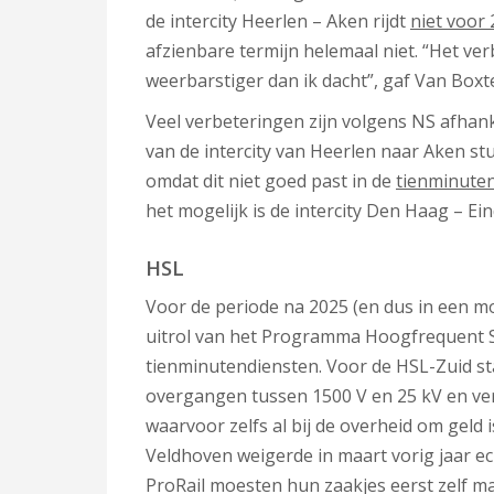
de intercity Heerlen – Aken rijdt
niet voor
afzienbare termijn helemaal niet. “Het ve
weerbarstiger dan ik dacht”, gaf Van Boxte
Veel verbeteringen zijn volgens NS afhank
van de intercity van Heerlen naar Aken s
omdat dit niet goed past in de
tienminute
het mogelijk is de intercity Den Haag – E
HSL
Voor de periode na 2025 (en dus in een m
uitrol van het Programma Hoogfrequent S
tienminutendiensten. Voor de HSL-Zuid st
overgangen tussen 1500 V en 25 kV en ver
waarvoor zelfs al bij de overheid om geld 
Veldhoven weigerde in maart vorig jaar e
ProRail moesten hun zaakjes eerst zelf m