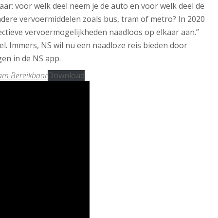
aar: voor welk deel neem je de auto en voor welk deel de
ndere vervoermiddelen zoals bus, tram of metro? In 2020
llectieve vervoermogelijkheden naadloos op elkaar aan.”
ueel. Immers, NS wil nu een naadloze reis bieden door
gen in de NS app.
am Bereikbaar
Download