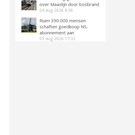
over Maaslijn door bosbrand
04 aug 2026
8:36
Ruim 390.000 mensen
schaften goedkoop NS-
abonnement aan
03 aug 2026
17:32