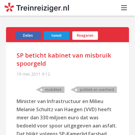
Delen
tweet
Reageren
SP beticht kabinet van misbruik
spoorgeld
19 mei 2011
9:12
mobiliteit
politiek en overheid
Minister van Infrastructuur en Milieu
Melanie Schultz van Haegen (VVD) heeft
meer dan 330 miljoen euro dat was
bedoeld voor spoor uitgegeven aan asfalt.
Dat blijkt volgens SP-Kamerlid Farshad