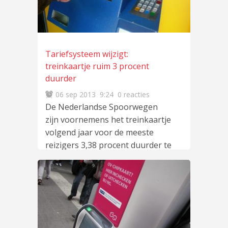
Tariefsysteem wijzigt:
treinkaartje ruim 3 procent
duurder
06 sep 2013
9:24
0 reacties
De Nederlandse Spoorwegen
zijn voornemens het treinkaartje
volgend jaar voor de meeste
reizigers 3,38 procent duurder te
maken. Er zijn
lees meer
…