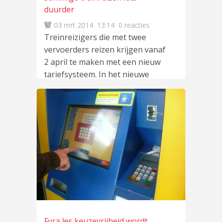
duurder
03 mrt 2014
13:14
0 reacties
Treinreizigers die met twee
vervoerders reizen krijgen vanaf
2 april te maken met een nieuw
tariefsysteem. In het nieuwe
systeem
lees meer
…
Fyra les keuzevrijheid wordt