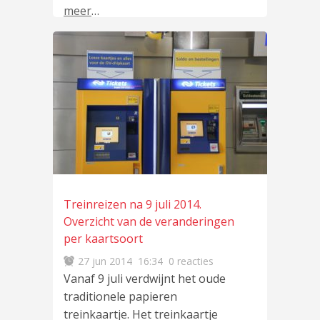
meer
…
Treinreizen na 9 juli 2014.
Overzicht van de veranderingen
per kaartsoort
27 jun 2014
16:34
0 reacties
Vanaf 9 juli verdwijnt het oude
traditionele papieren
treinkaartje. Het treinkaartje