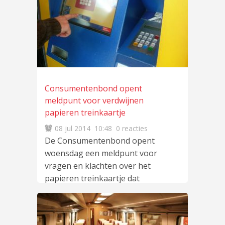
Consumentenbond opent
meldpunt voor verdwijnen
papieren treinkaartje
08 jul 2014
10:48
0 reacties
De Consumentenbond opent
woensdag een meldpunt voor
vragen en klachten over het
papieren treinkaartje dat
verdwijnt. Vanaf woensdag
moeten treinreizigers
lees
meer
…