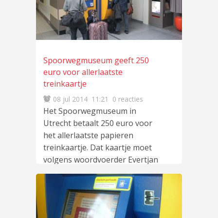
Spoorwegmuseum geeft 250
euro voor allerlaatste
treinkaartje
08 jul 2014
11:21
0 reacties
Het Spoorwegmuseum in
Utrecht betaalt 250 euro voor
het allerlaatste papieren
treinkaartje. Dat kaartje moet
volgens woordvoerder Evertjan
de Rooy
lees meer
…