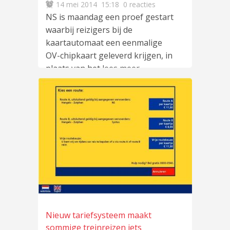
14 mei 2014
15:18
0 reacties
NS is maandag een proef gestart
waarbij reizigers bij de
kaartautomaat een eenmalige
OV-chipkaart geleverd krijgen, in
plaats van het
lees meer
…
Nieuw tariefsysteem maakt
sommige treinreizen iets