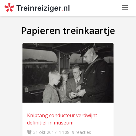
Papieren treinkaartje
Kniptang conducteur verdwijnt
definitief in museum
31 okt 2017
14:08
9 reacties