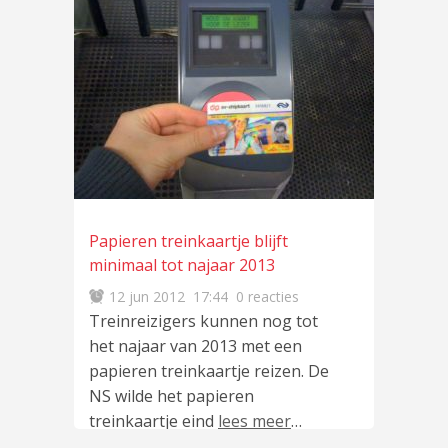
Papieren treinkaartje blijft
minimaal tot najaar 2013
12 jun 2012
17:44
0 reacties
Treinreizigers kunnen nog tot
het najaar van 2013 met een
papieren treinkaartje reizen. De
NS wilde het papieren
treinkaartje eind
lees meer
…