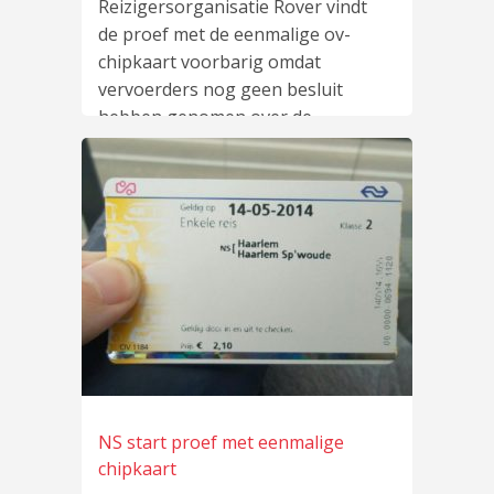
Reizigersorganisatie Rover vindt
de proef met de eenmalige ov-
chipkaart voorbarig omdat
vervoerders nog geen besluit
hebben genomen over de
eenmalige OV-chipkaart.
lees
meer
…
NS start proef met eenmalige
chipkaart