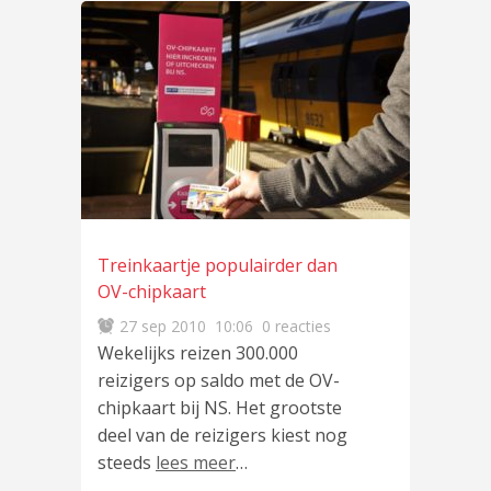
Treinkaartje populairder dan
OV-chipkaart
27 sep 2010
10:06
0 reacties
Wekelijks reizen 300.000
reizigers op saldo met de OV-
chipkaart bij NS. Het grootste
deel van de reizigers kiest nog
steeds
lees meer
…