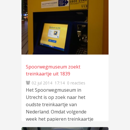
Spoorwegmuseum zoekt
treinkaartje uit 1839
02 jul 2014
17:14
0 reacties
Het Spoorwegmuseum in
Utrecht is op zoek naar het
oudste treinkaartje van
Nederland. Omdat volgende
week het papieren treinkaartje
verdwijnt,
lees meer
…