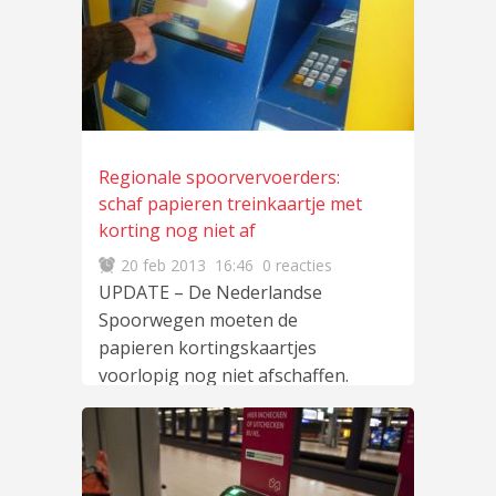
Regionale spoorvervoerders:
schaf papieren treinkaartje met
korting nog niet af
20 feb 2013
16:46
0 reacties
UPDATE – De Nederlandse
Spoorwegen moeten de
papieren kortingskaartjes
voorlopig nog niet afschaffen.
De regionale spoorvoerders
Arriva, Connexxion, Syntus en
lees meer
…