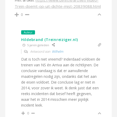
Het artikel:
https://www.dvhn.nl/archief/Video-
Trein-doemt-op-uit-dichte-mist-20839088.html
0
Auteur
Hildebrand (Treinreiziger.nl)
5 jaren geleden
Antwoord aan
Wilhelm
Dat is toch niet vreemd? Inderdaad voldoen de
treinen van NS én Arriva aan de richtlijnen. De
conclusie vandaag is dat er aanvullende
maatregelen nodig zijn, ondanks dat het aan
de eisen voldoet. Die conclusie lag er niet in
2014, voor zover ik weet. Ik denk juist dat een
reeks incidenten dat besef heeft gegeven,
waar het in 2014 misschien meer pijnlijk
incident leek.
0