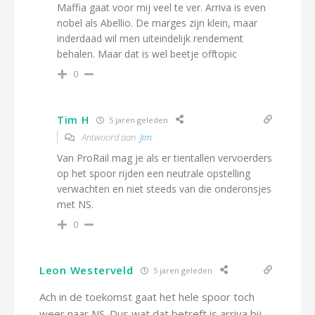
Maffia gaat voor mij veel te ver. Arriva is even
nobel als Abellio. De marges zijn klein, maar
inderdaad wil men uiteindelijk rendement
behalen. Maar dat is wel beetje offtopic
0
Tim H
5 jaren geleden
Antwoord aan
Jim
Van ProRail mag je als er tientallen vervoerders
op het spoor rijden een neutrale opstelling
verwachten en niet steeds van die onderonsjes
met NS.
0
Leon Westerveld
5 jaren geleden
Ach in de toekomst gaat het hele spoor toch
weer naar NS. Dus wat dat betreft is arriva bij