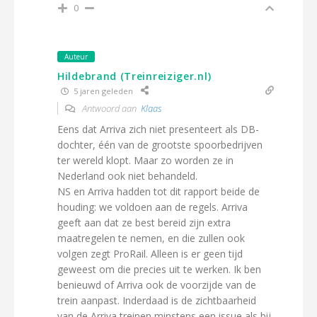
0
Auteur
Hildebrand (Treinreiziger.nl)
5 jaren geleden
Antwoord aan
Klaas
Eens dat Arriva zich niet presenteert als DB-
dochter, één van de grootste spoorbedrijven
ter wereld klopt. Maar zo worden ze in
Nederland ook niet behandeld.
NS en Arriva hadden tot dit rapport beide de
houding: we voldoen aan de regels. Arriva
geeft aan dat ze best bereid zijn extra
maatregelen te nemen, en die zullen ook
volgen zegt ProRail. Alleen is er geen tijd
geweest om die precies uit te werken. Ik ben
benieuwd of Arriva ook de voorzijde van de
trein aanpast. Inderdaad is de zichtbaarheid
van de Arriva treinen minstens een issue als bij