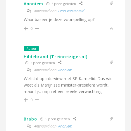
Anoniem
5 jaren geleden
Antwoord aan
Leon Westerveld
Waar baseer je deze voorspelling op?
0
Auteur
Hildebrand (Treinreiziger.nl)
5 jaren geleden
Antwoord aan
Anoniem
Wellicht op interview met SP Kamerlid. Dus wie
weet als Marijnisse minister-president wordt,
maar lijkt mij niet een reëele verwachting.
0
Brabo
5 jaren geleden
Antwoord aan
Anoniem