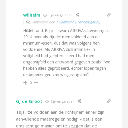
Wilhelm
5 jaren geleden
Antwoord aan
Hildebrand (Treinreiziger.nl)
Hildebrand: Bij mij kwam ARRIVA’s bewering uit
2014 over als zijnde: men voldeed aan de
minimum-eisen, dus dat was volgens hen
voldoende. Als ARRIVA zich intrinsiek in
veiligheid had geïnteresseerd had men
ongetwijfeld een antwoord gegeven zoals: “We
hebben alles geprobeerd, echter lopen tegen
de beperkingen van wetgeving aan”.
0
GJ de Groot
5 jaren geleden
Tsja, ‘ze voldoen aan de richtlijnen’ en ‘er zijn
aanvullende maatregelen nodig’ – dat is een
omslachtige manier om te zeggen dat de