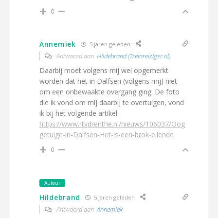
0
Annemiek
5 jaren geleden
Antwoord aan
Hildebrand (Treinreiziger.nl)
Daarbij moet volgens mij wel opgemerkt
worden dat het in Dalfsen (volgens mij) niet
om een onbewaakte overgang ging. De foto
die ik vond om mij daarbij te overtuigen, vond
ik bij het volgende artikel:
https://www.rtvdrenthe.nl/nieuws/106037/Oog
getuige-in-Dalfsen-Het-is-een-brok-ellende
0
Auteur
Hildebrand
5 jaren geleden
Antwoord aan
Annemiek