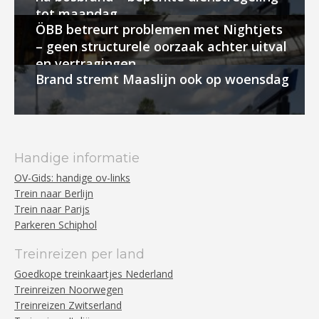
tot maandag
ÖBB betreurt problemen met Nightjets
– geen structurele oorzaak achter uitval
en vertragingen
Brand stremt Maaslijn ook op woensdag
Handige informatie
OV-Gids: handige ov-links
Trein naar Berlijn
Trein naar Parijs
Parkeren Schiphol
Treinreizen per land
Goedkope treinkaartjes Nederland
Treinreizen Noorwegen
Treinreizen Zwitserland