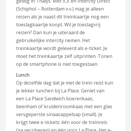
geldig in Thalys. Met ICE en Intercity Direct
(Schiphol – Rotterdam v.v.) mag je alleen
reizen als je naast dit treinkaartje nog een
toeslagkaartje koopt. Wil je toeslagvrij
reizen? Dan kun je uiteraard de
gebruikelijke intercity nemen. Het
treinkaartje wordt geleverd als e-ticket. Je
moet het treinkaartje zelf uitprinten. Tonen
op de smartphone is niet toegestaan.
Lunch
Op dezelfde dag dat je met de trein reist kun
je lekker lunchen bij La Place. Geniet van
een La Place Sandwich boerenkaas,
beenham of kruidenroomkaas met een glas
versgeperste sinaasappelsap (small). Je
krijgt twee e-tickets: één voor de treinreis
(na verzilveren) en één voor La Place. Het e-