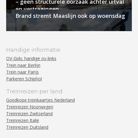
– geen structurele oorzaak achter uitval
en vertragingen
Brand stremt Maaslijn ook op woensdag
Handige informatie
OV-Gids: handige ov-links
Trein naar Berlijn
Trein naar Parijs
Parkeren Schiphol
Treinreizen per land
Goedkope treinkaartjes Nederland
Treinreizen Noorwegen
Treinreizen Zwitserland
Treinreizen Italië
Treinreizen Duitsland