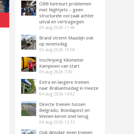
ÖBB betreurt problemen
met Nightjets – geen
structurele oorzaak achter
e
uitval en vertragingen
05 aug 2026
11:46
Brand stremt Maaslijn ook
op woensdag
05 aug 2026
10:58
Inschrijving Kilometer
Kampioen van start
05 aug 2026
7:45
Extra en langere treinen
naar Brabantsedag in Heeze
04 aug 2026
14:02
Directe treinen tussen
Belgrado, Boedapest en
Wenen keren snel terug
04 aug 2026
12:32
Ook dinsdag geen treinen