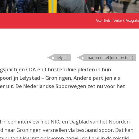
Foto: Stefan Verkerk Fotografi
lelylijn
marjan rintel (ns directeur)
ngspartijen CDA en ChristenUnie pleiten in hun
oorlijn Lelystad – Groningen. Andere partijen als
der uit. De Nederlandse Spoorwegen zet nu voor het
el in een interview met NRC en Dagblad van het Noorden.
tijd naar Groningen versnellen via bestaand spoor. Dat kan
nuten tijdwinst opleveren, terwijl de Lelylijn de reistijd