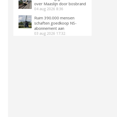
over Maaslijn door bosbrand
04 aug 2026
8:36
Ruim 390.000 mensen
schaften goedkoop NS-
abonnement aan
03 aug 2026
17:32