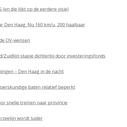
 (en die lijkt op de eerdere visie)
naar Den Haag. Nu 160 km/u, 200 haalbaar
n de OV-wensen
d/Zuidlijn stapje dichterbij door investeringsfonds
oningen – Den Haag in de nacht
voerskundige baten relatief beperkt
oor snelle treinen naar provincie
zeelijn wordt luider