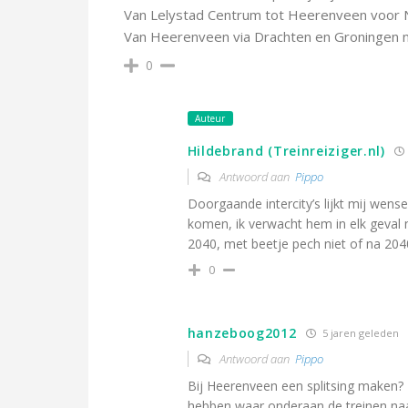
Van Lelystad Centrum tot Heerenveen voor 
Van Heerenveen via Drachten en Groningen n
0
Auteur
Hildebrand (Treinreiziger.nl)
Antwoord aan
Pippo
Doorgaande intercity’s lijkt mij wens
komen, ik verwacht hem in elk geval n
2040, met beetje pech niet of na 204
0
hanzeboog2012
5 jaren geleden
Antwoord aan
Pippo
Bij Heerenveen een splitsing maken? 
hebben waar onderaan de treinen na