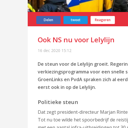
Delen
tweet
Reageren
Ook NS nu voor Lelylijn
16 dec 2020
15:12
De steun voor de Lelylijn groeit. Regeri
verkiezingsprogramma voor een snelle sp
GroenLinks en PvdA spraken zich al eer
eerst
ook
in op de Lelylijn.
Politieke steun
Dat zegt president-directeur Marjan Rint
Tot nu toe wilde het spoorbedrijf de reis
met een aantal infra-uitbreidingen tot 30 mi