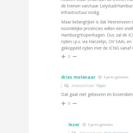
de treinen van/naar Lelystad/Hamburg
infrastructuur nodig.
Maar belangrijker is dat Heerenveen n
noordelijke provincies willen een sne
Hamburg/Kopenhagen. Dus zal de ICN
rijden i.p.v. via Hanzelijn, OV SAAL 
gekoppeld rijden met de ICNG vanaf 
0
dries molenaar
5 jaren geleden
Antwoord aan
Pippo
Dat gaat niet gebeuren en bovendien k
0
lezer
5 jaren geleden