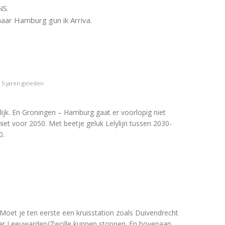
NS.
aar Hamburg gun ik Arriva.
5 jaren geleden
elijk. En Groningen – Hamburg gaat er voorlopig niet
iet voor 2050. Met beetje geluk Lelylijn tussen 2030-
0.
Moet je ten eerste een kruisstation zoals Duivendrecht
ar Leeuwarden/Zwolle kunnen stoppen. En bovenaan