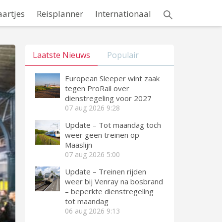
aartjes
Reisplanner
Internationaal
Laatste Nieuws
Populair
European Sleeper wint zaak
tegen ProRail over
dienstregeling voor 2027
07 aug 2026
9:28
Update – Tot maandag toch
weer geen treinen op
Maaslijn
07 aug 2026
5:00
Update – Treinen rijden
weer bij Venray na bosbrand
– beperkte dienstregeling
tot maandag
06 aug 2026
9:13