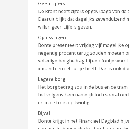
Geen cijfers
De krant heeft cijfers opgevraagd van de
Daaruit blijkt dat dagelijks zevenduizend
willen geen cijfers geven.
Oplossingen
Bonte presenteert vrijdag vijf mogelijke o
negentig procent terug zouden moeten bren
volledige borgbedrag bij een foutje word
iemand een retourtje heeft. Dan is ook duid
Lagere borg
Het borgbedrag zou in de bus en de tram 
het volgens hem namelijk toch vooral om ko
en in de trein op twintig.
Bijval
Bonte krijgt in het Financieel Dagblad bi
een maatschappelijke kosten-batenanalyse