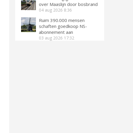
over Maaslijn door bosbrand
04 aug 2026
8:36
Ruim 390.000 mensen
schaften goedkoop NS-
abonnement aan
03 aug 2026
17:32