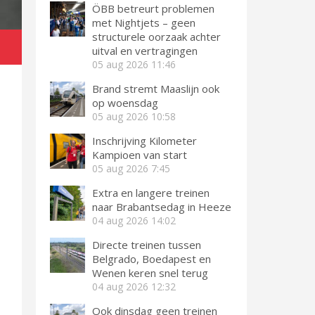
ÖBB betreurt problemen
met Nightjets – geen
structurele oorzaak achter
uitval en vertragingen
05 aug 2026
11:46
Brand stremt Maaslijn ook
op woensdag
05 aug 2026
10:58
Inschrijving Kilometer
Kampioen van start
05 aug 2026
7:45
Extra en langere treinen
naar Brabantsedag in Heeze
04 aug 2026
14:02
Directe treinen tussen
Belgrado, Boedapest en
Wenen keren snel terug
04 aug 2026
12:32
Ook dinsdag geen treinen