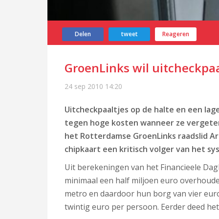
Delen
tweet
Reageren
GroenLinks wil uitcheckpaa
24 sep 2010
14:20
Uitcheckpaaltjes op de halte en een la
tegen hoge kosten wanneer ze vergeten 
het Rotterdamse GroenLinks raadslid Ar
chipkaart een kritisch volger van het sy
Uit berekeningen van het Financieele Dagb
minimaal een half miljoen euro overhouden
metro en daardoor hun borg van vier euro k
twintig euro per persoon. Eerder deed he