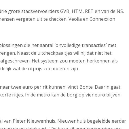
 drie grote stadsvervoerders GVB, HTM, RET en van de NS.
 mensen vergeten uit te checken. Veolia en Connexxion
plossingen die het aantal ´onvolledige transacties´ met
gen. Naast de uitcheckpaaltjes wil hij dat niet het
t afgeschreven. Het systeem zou moeten herkennen als
elijk wat de ritprijs zou moeten zijn.
naar twee euro per rit kunnen, vindt Bonte. Daarin gaat
rte ritjes. In de metro kan de borg op vier euro blijven
jval van Pieter Nieuwenhuis. Nieuwenhuis begeleidde eerder
 van de ov-chipkaart. "De borg zit voor vervoerders erg