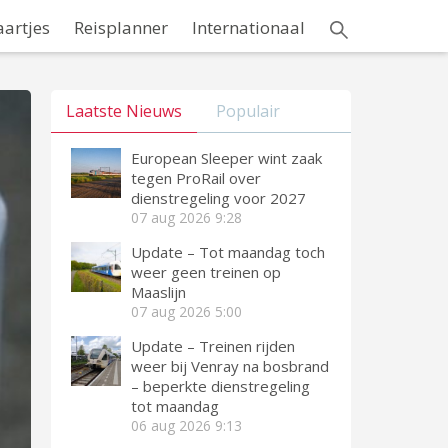
aartjes
Reisplanner
Internationaal
Laatste Nieuws
Populair
European Sleeper wint zaak
tegen ProRail over
dienstregeling voor 2027
07 aug 2026
9:28
Update – Tot maandag toch
weer geen treinen op
Maaslijn
07 aug 2026
5:00
Update – Treinen rijden
weer bij Venray na bosbrand
– beperkte dienstregeling
tot maandag
06 aug 2026
9:13