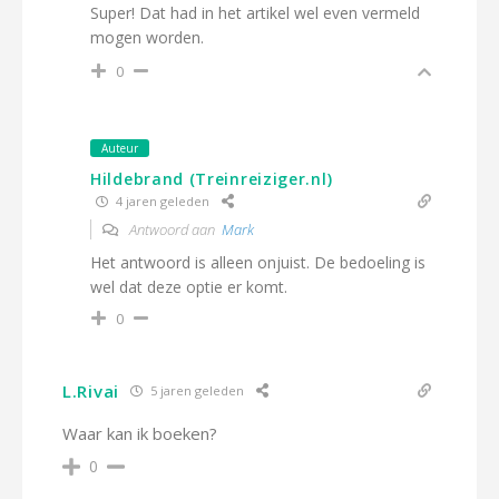
Super! Dat had in het artikel wel even vermeld
mogen worden.
0
Auteur
Hildebrand (Treinreiziger.nl)
4 jaren geleden
Antwoord aan
Mark
Het antwoord is alleen onjuist. De bedoeling is
wel dat deze optie er komt.
0
L.Rivai
5 jaren geleden
Waar kan ik boeken?
0