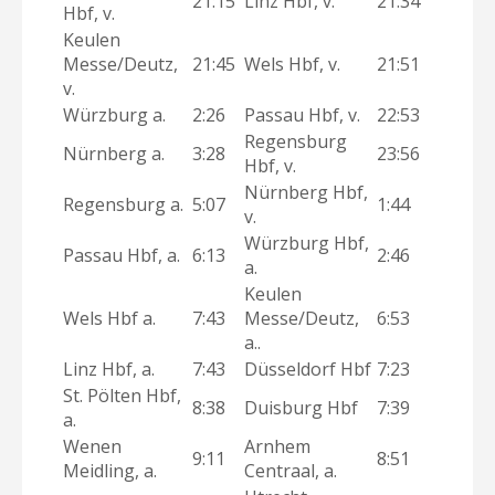
21:15
Linz Hbf, v.
21:34
Hbf, v.
Keulen
Messe/Deutz,
21:45
Wels Hbf, v.
21:51
v.
Würzburg a.
2:26
Passau Hbf, v.
22:53
Regensburg
Nürnberg a.
3:28
23:56
Hbf, v.
Nürnberg Hbf,
Regensburg a.
5:07
1:44
v.
Würzburg Hbf,
Passau Hbf, a.
6:13
2:46
a.
Keulen
Wels Hbf a.
7:43
Messe/Deutz,
6:53
a..
Linz Hbf, a.
7:43
Düsseldorf Hbf
7:23
St. Pölten Hbf,
8:38
Duisburg Hbf
7:39
a.
Wenen
Arnhem
9:11
8:51
Meidling, a.
Centraal, a.