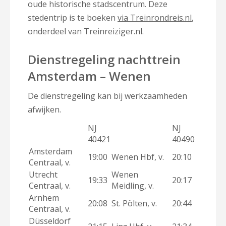
oude historische stadscentrum. Deze
stedentrip is te boeken
via Treinrondreis.nl
,
onderdeel van Treinreiziger.nl.
Dienstregeling nachttrein
Amsterdam – Wenen
De dienstregeling kan bij werkzaamheden
afwijken.
NJ
NJ
40421
40490
Amsterdam
19:00
Wenen Hbf, v.
20:10
Centraal, v.
Utrecht
Wenen
19:33
20:17
Centraal, v.
Meidling, v.
Arnhem
20:08
St. Pölten, v.
20:44
Centraal, v.
Düsseldorf