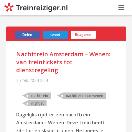
Delen
tweet
Reageren
Nachttrein Amsterdam – Wenen:
van treintickets tot
dienstregeling
25 feb 2024
2:04
nachttrein
nachttrein naar wenen
nightjet
Dagelijks rijdt er een nachttrein
Amsterdam – Wenen. Deze trein heeft
zit-, lig- en slaaprijtuigen. Het meeste