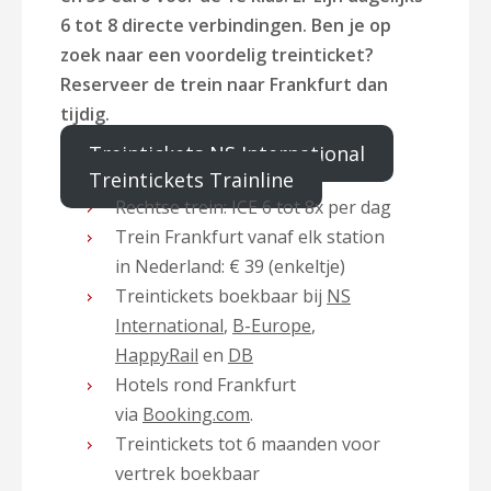
6 tot 8 directe verbindingen. Ben je op
zoek naar een voordelig treinticket?
Reserveer de trein naar Frankfurt dan
tijdig.
Treintickets NS International
Treintickets Trainline
Rechtse trein: ICE 6 tot 8x per dag
Trein Frankfurt vanaf elk station
in Nederland: € 39 (enkeltje)
Treintickets boekbaar bij
NS
International
,
B-Europe
,
HappyRail
en
DB
Hotels rond Frankfurt
via
Booking.com
.
Treintickets tot 6 maanden voor
vertrek boekbaar