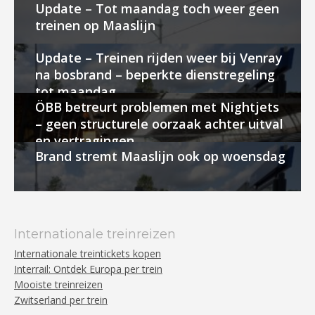
Update – Tot maandag toch weer geen
treinen op Maaslijn
Update – Treinen rijden weer bij Venray
na bosbrand – beperkte dienstregeling
tot maandag
ÖBB betreurt problemen met Nightjets
– geen structurele oorzaak achter uitval
en vertragingen
Brand stremt Maaslijn ook op woensdag
Internationale treinreizen
Internationale treintickets kopen
Interrail: Ontdek Europa per trein
Mooiste treinreizen
Zwitserland per trein