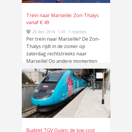
Trein naar Marseille: Zon-Thalys
vanaf € 49
20 dec 2016
1:41
1 reacties
Per trein naar Marseille? De Zon-
Thalys rijdt in de zomer op
zaterdag rechtstreeks naar
Marseille! Op andere momenten
is Marseille
lees meer
…
Budget TGV Ouigo: de low-cost