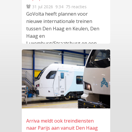
ook plan voor
31 jul 2026
9:34
75 reacties
hogesnelheidstrein naar Parijs
GoVolta heeft plannen voor
nieuwe internationale treinen
tussen Den Haag en Keulen, Den
Haag en
Luxemburg/Straatsburg en een
hogesnelheidsverbinding tussen
lees meer
…
Arriva meldt ook treindiensten
naar Parijs aan vanuit Den Haag