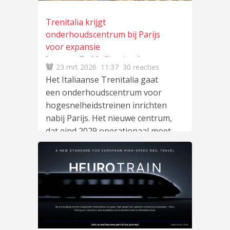
Trenitalia krijgt
onderhoudscentrum bij Parijs
voor expansie
hogesnelheidsdiensten in
23 mrt 2026
11:37
30 reacties
Frankrijk
Het Italiaanse Trenitalia gaat
een onderhoudscentrum voor
hogesnelheidstreinen inrichten
nabij Parijs. Het nieuwe centrum,
dat eind 2029 operationaal moet
zijn,
lees meer
…