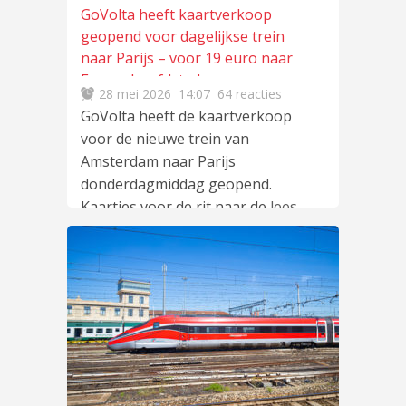
GoVolta heeft kaartverkoop
geopend voor dagelijkse trein
naar Parijs – voor 19 euro naar
Franse hoofdstad
28 mei 2026
14:07
64 reacties
GoVolta heeft de kaartverkoop
voor de nieuwe trein van
Amsterdam naar Parijs
donderdagmiddag geopend.
Kaartjes voor de rit naar de
lees
meer
…