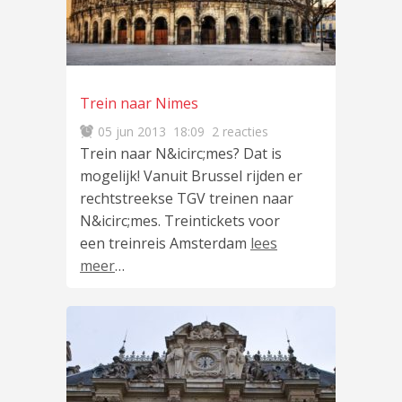
Trein naar Nimes
05 jun 2013
18:09
2 reacties
Trein naar N&icirc;mes? Dat is
mogelijk! Vanuit Brussel rijden er
rechtstreekse TGV treinen naar
N&icirc;mes. Treintickets voor
een treinreis Amsterdam
lees
meer
…