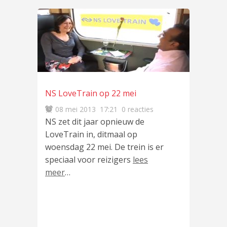
NS LoveTrain op 22 mei
08 mei 2013
17:21
0 reacties
NS zet dit jaar opnieuw de
LoveTrain in, ditmaal op
woensdag 22 mei. De trein is er
speciaal voor reizigers
lees
meer
…