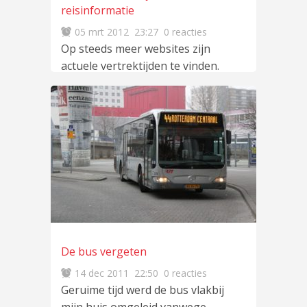
reisinformatie
05 mrt 2012
23:27
0 reacties
Op steeds meer websites zijn
actuele vertrektijden te vinden.
Op zowel ns.nl als m.ns.nl (de
mobiele website van NS) kunnen
lees meer
…
De bus vergeten
14 dec 2011
22:50
0 reacties
Geruime tijd werd de bus vlakbij