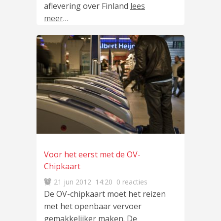
aflevering over Finland
lees
meer
…
Voor het eerst met de OV-
Chipkaart
21 jun 2012
14:20
0 reacties
De OV-chipkaart moet het reizen
met het openbaar vervoer
gemakkelijker maken. De