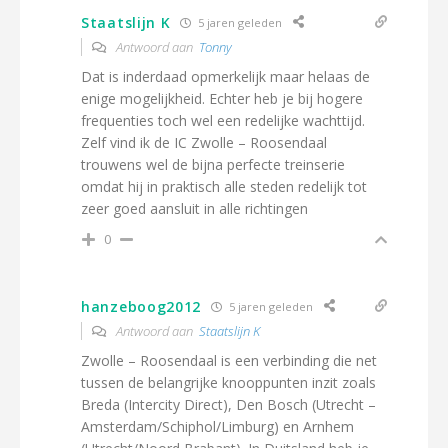
Staatslijn K
5 jaren geleden
Antwoord aan
Tonny
Dat is inderdaad opmerkelijk maar helaas de
enige mogelijkheid. Echter heb je bij hogere
frequenties toch wel een redelijke wachttijd.
Zelf vind ik de IC Zwolle – Roosendaal
trouwens wel de bijna perfecte treinserie
omdat hij in praktisch alle steden redelijk tot
zeer goed aansluit in alle richtingen
0
hanzeboog2012
5 jaren geleden
Antwoord aan
Staatslijn K
Zwolle – Roosendaal is een verbinding die net
tussen de belangrijke knooppunten inzit zoals
Breda (Intercity Direct), Den Bosch (Utrecht –
Amsterdam/Schiphol/Limburg) en Arnhem