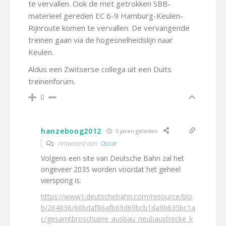
te vervallen. Ook de met getrokken SBB-
materieel gereden EC 6-9 Hamburg-Keulen-
Rijnroute komen te vervallen. De vervangende
treinen gaan via de hogesnelheidslijn naar
Keulen.
Aldus een Zwitserse collega uit een Duits
treinenforum.
0
hanzeboog2012
5 jaren geleden
Antwoord aan
Oscar
Volgens een site van Deutsche Bahn zal het
ongeveer 2035 worden voordat het geheel
viersporig is:
https://www1.deutschebahn.com/resource/blo
b/264836/66bdaf86afb69d69bcb1da9b635bc1a
c/gesamtbroschuere_ausbau_neubaustrecke_k