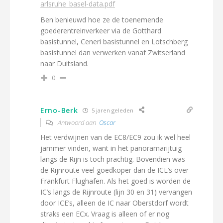
arlsruhe_basel-data.pdf
Ben benieuwd hoe ze de toenemende
goederentreinverkeer via de Gotthard
basistunnel, Ceneri basistunnel en Lotschberg
basistunnel dan verwerken vanaf Zwitserland
naar Duitsland.
0
Erno-Berk
5 jaren geleden
Antwoord aan
Oscar
Het verdwijnen van de EC8/EC9 zou ik wel heel
jammer vinden, want in het panoramarijtuig
langs de Rijn is toch prachtig. Bovendien was
de Rijnroute veel goedkoper dan de ICE’s over
Frankfurt Flughafen. Als het goed is worden de
IC’s langs de Rijnroute (lijn 30 en 31) vervangen
door ICE’s, alleen de IC naar Oberstdorf wordt
straks een ECx. Vraag is alleen of er nog