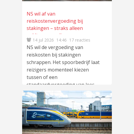
NS wil af van
reiskostenvergoeding bij
stakingen – straks alleen
geldterugregeling
14 jul 2026
14:46
17 reacties
NS wil de vergoeding van
reiskosten bij stakingen
schrappen. Het spoorbedrijf laat
reizigers momenteel kiezen
tussen of een
standaardvergoeding van
lees
meer
…