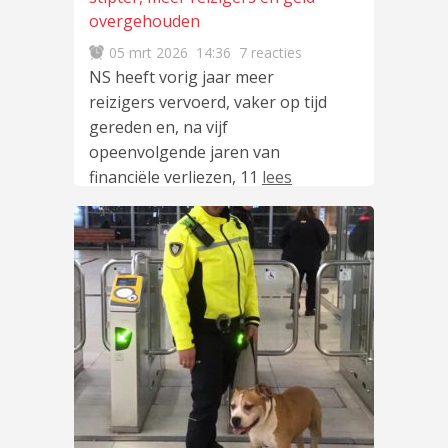
overgehouden
05 mrt 2026
14:36
7 reacties
NS heeft vorig jaar meer
reizigers vervoerd, vaker op tijd
gereden en, na vijf
opeenvolgende jaren van
financiële verliezen, 11
lees
meer
…