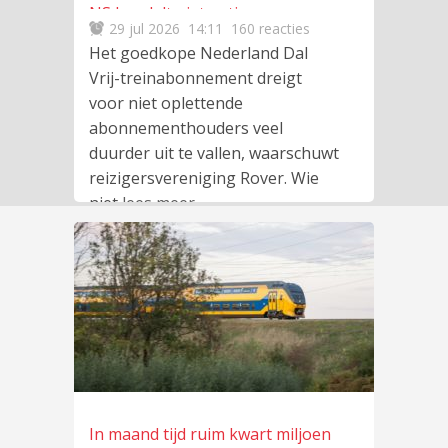
NS handelt niet netjes
29 jul 2026
14:11
160 reacties
Het goedkope Nederland Dal
Vrij-treinabonnement dreigt
voor niet oplettende
abonnementhouders veel
duurder uit te vallen, waarschuwt
reizigersvereniging Rover. Wie
niet
lees meer
…
In maand tijd ruim kwart miljoen