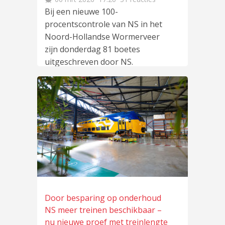
Bij een nieuwe 100-
procentscontrole van NS in het
Noord-Hollandse Wormerveer
zijn donderdag 81 boetes
uitgeschreven door NS.
Daarnaast schreef ook
lees
meer
…
Door besparing op onderhoud
NS meer treinen beschikbaar –
nu nieuwe proef met treinlengte