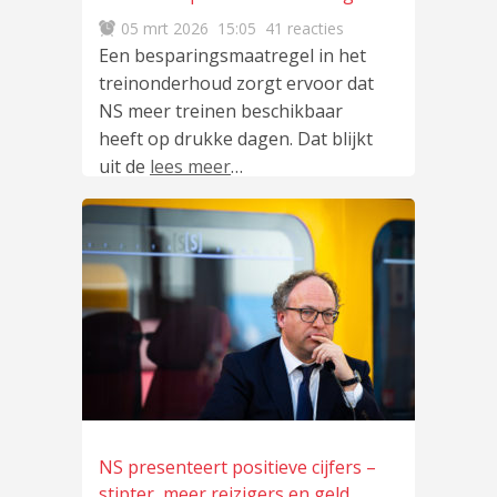
05 mrt 2026
15:05
41 reacties
Een besparingsmaatregel in het
treinonderhoud zorgt ervoor dat
NS meer treinen beschikbaar
heeft op drukke dagen. Dat blijkt
uit de
lees meer
…
NS presenteert positieve cijfers –
stipter, meer reizigers en geld