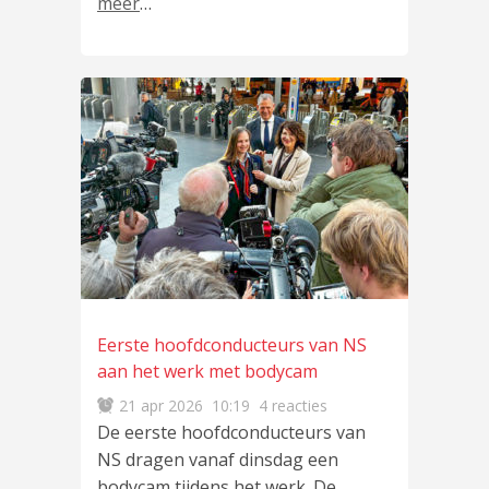
meer
…
Eerste hoofdconducteurs van NS
aan het werk met bodycam
21 apr 2026
10:19
4 reacties
De eerste hoofdconducteurs van
NS dragen vanaf dinsdag een
bodycam tijdens het werk. De