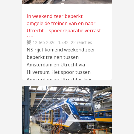
In weekend zeer beperkt
omgeleide treinen van en naar
Utrecht – spoedreparatie verrast
NS
12 feb 2026
15:42
22 reacties
NS rijdt komend weekend zeer
beperkt treinen tussen
Amsterdam en Utrecht via
Hilversum. Het spoor tussen
Amsterdam en Utrecht is
lees
meer
…