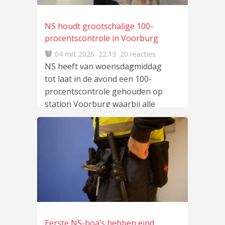
NS houdt grootschalige 100-
procentscontrole in Voorburg
04 mrt 2026
22:13
20 reacties
NS heeft van woensdagmiddag
tot laat in de avond een 100-
procentscontrole gehouden op
station Voorburg waarbij alle
inzittenden in alle
lees meer
…
Eerste NS-boa’s hebben eind